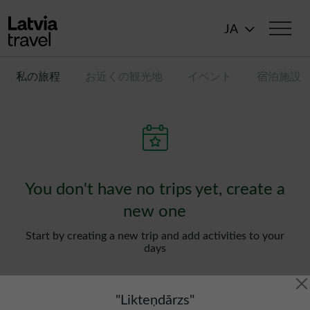
メインコンテンツに移動
JA
私の旅程
お近くの観光地
イベント
宿泊施設
You don't have no trips yet, create a
new one
Start by creating a new trip and add activities to your
days
"
Likteņdārzs
"