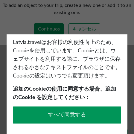
新しい旅程を追加する
To add an object to your trip, create a new one or add it to an
existing one.
Continuos
キャンセル
Latvia.travelはお客様の利便性向上のため、
Cookieを使用しています。Cookieとは、ウ
ェブサイトを利用する際に、ブラウザに保存
される小さなテキストファイルのことです。
Cookieの設定はいつでも変更頂けます。
追加のCookieの使用に同意する場合、追加
のCookie を設定してください：
すべて同意する