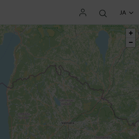
JA
+
−