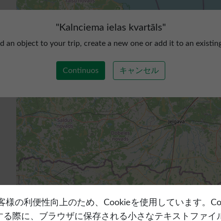
"
Kalnciema ielas kvartāls
"
d an object to your trip, create a new one or add it to an existin
Continuos
キャンセル
velはお客様の利便性向上のため、Cookieを使用しています。C
する際に、ブラウザに保存される小さなテキストファイ