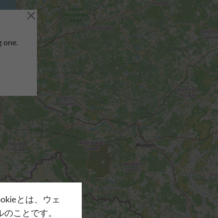
g one.
ookieとは、ウェ
ルのことです。