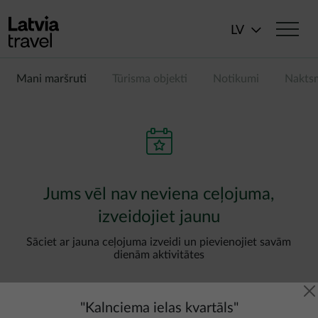
Pārlekt uz galveno saturu
LV
Mani maršruti
Tūrisma objekti
Notikumi
Nakts
Jums vēl nav neviena ceļojuma,
izveidojiet jaunu
Sāciet ar jauna ceļojuma izveidi un pievienojiet savām
dienām aktivitātes
"
Kalnciema ielas kvartāls
"