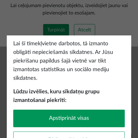
Pievienot jaunu maršrutu
Lai ceļojumam pievienotu objektu, izveidojiet jaunu vai
pievienojiet to esošajam.
Turpināt
Atcelt
Lai šī tīmekļvietne darbotos, tā izmanto
obligāti nepieciešamās sīkdatnes. Ar Jūsu
piekrišanu papildus šajā vietnē var tikt
izmantotas statistikas un sociālo mediju
sīkdatnes.
Lūdzu izvēlies, kuru sīkdatņu grupu
izmantošanai piekrīti:
Apstiprināt visas