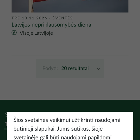
TRE 18.11.2026
-
ŠVENTĖS
Latvijos nepriklausomybės diena
Visoje Latvijoje
Rodyti
:
20
rezultatai
Sek:
Instagram
Facebook
Pinterest
Youtube
Threads
Šios svetainės veikimui užtikrinti naudojami
Tiktok
būtinieji slapukai. Jums sutikus, šioje
svetainėje gali būti naudojami papildomi