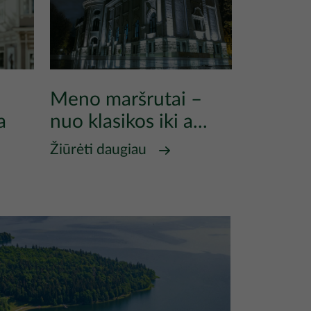
Meno maršrutai –
a
nuo klasikos iki a...
Žiūrėti daugiau