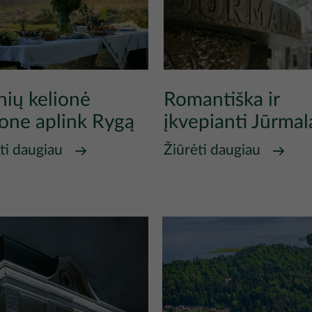
nių kelionė
Romantiška ir
ione aplink Rygą
įkvepianti Jūrmal
ti daugiau
Žiūrėti daugiau