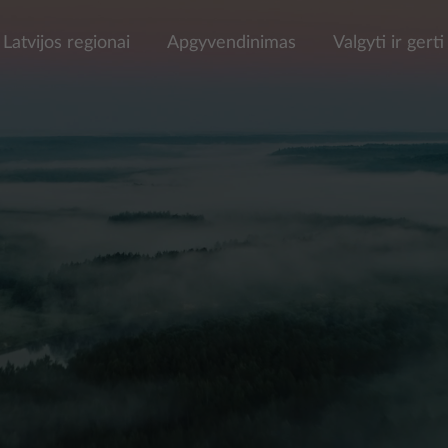
Latvijos regionai
Apgyvendinimas
Valgyti ir gerti
i