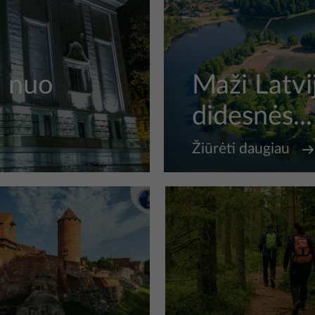
– nuo
Maži Latvi
didesnės...
Žiūrėti daugiau