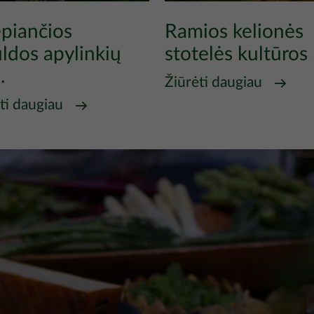
epiančios
Ramios kelionės
ldos apylinkių
stotelės kultūros 
.
Žiūrėti daugiau
ti daugiau