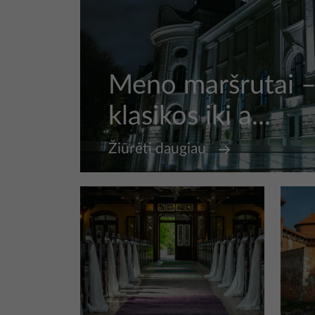
Meno maršrutai 
klasikos iki a...
Žiūrėti daugiau