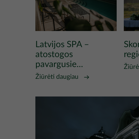
Latvijos SPA –
Sko
atostogos
reg
pavargusie...
Žiūrė
Žiūrėti daugiau