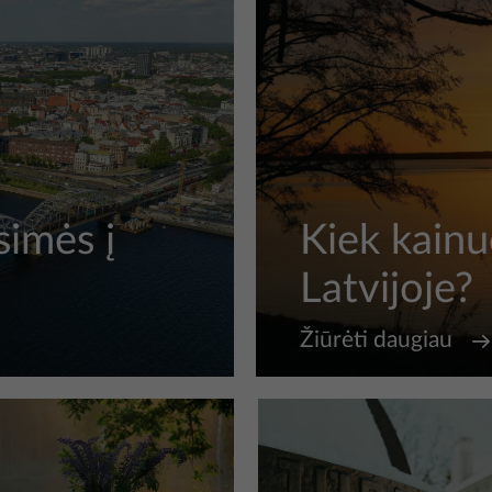
isimės į
Kiek kainu
Latvijoje?
Žiūrėti daugiau