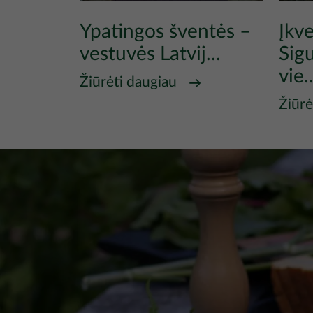
Ypatingos šventės –
Įkv
vestuvės Latvij...
Sigu
vie..
Žiūrėti daugiau
Žiūrė