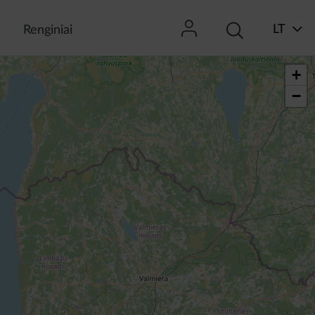
LT
Renginiai
+
−