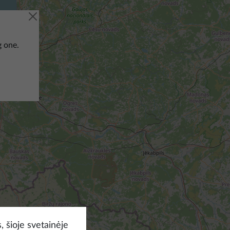
g one.
, šioje svetainėje