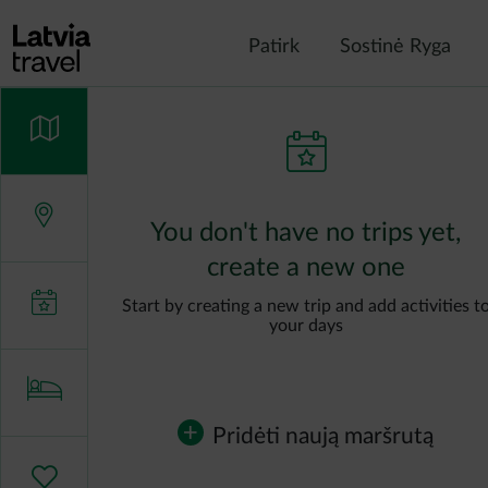
Pereiti į pagrindinį turinį
Patirk
Sostinė Ryga
You don't have no trips yet,
create a new one
Start by creating a new trip and add activities t
your days
Pridėti naują maršrutą