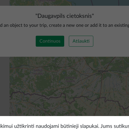
"
Daugavpils cietoksnis
"
d an object to your trip, create a new one or add it to an existin
Continuos
Atšaukti
kimui užtikrinti naudojami būtinieji slapukai. Jums sutikus