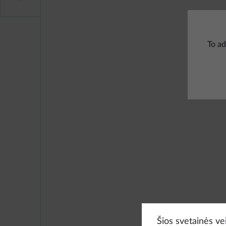
To ad
Šios svetainės vei