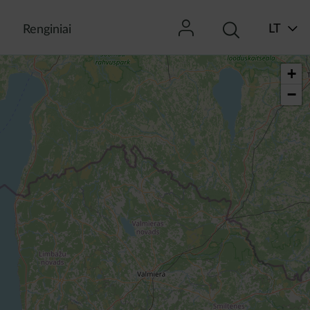
LT
Renginiai
+
−