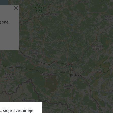
g one.
, šioje svetainėje