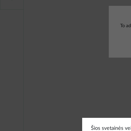
To ad
Šios svetainės vei