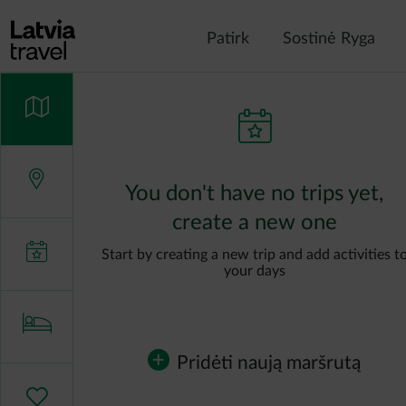
Pereiti į pagrindinį turinį
Patirk
Sostinė Ryga
You don't have no trips yet,
create a new one
Start by creating a new trip and add activities t
your days
Pridėti naują maršrutą