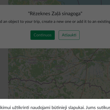
"
Rēzeknes Zaļā sinagoga
"
d an object to your trip, create a new one or add it to an existin
Continuos
Atšaukti
kimui užtikrinti naudojami būtinieji slapukai. Jums sutikus