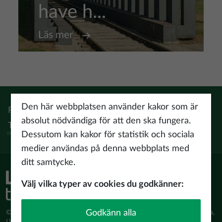
have h...
Läs mer
Den här webbplatsen använder kakor som är
Följ:
Instagram
Facebook
Pinterest
Youtube
Threads
absolut nödvändiga för att den ska fungera.
Tiktok
Dessutom kan kakor för statistik och sociala
medier användas på denna webbplats med
ditt samtycke.
Välj vilka typer av cookies du godkänner:
Godkänn alla
© Latvijas Investīciju un attīstības aģentūra (LIAA) Pērses iela 2, Rīga,