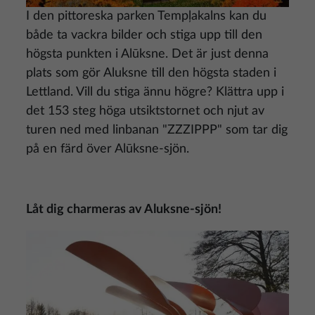
I den pittoreska parken Tempļakalns kan du
både ta vackra bilder och stiga upp till den
högsta punkten i Alūksne. Det är just denna
plats som gör Aluksne till den högsta staden i
Lettland. Vill du stiga ännu högre? Klättra upp i
det 153 steg höga utsiktstornet och njut av
turen ned med linbanan "ZZZIPPP" som tar dig
på en färd över Alūksne-sjön.
Låt dig charmeras av Aluksne-sjön!
Bild