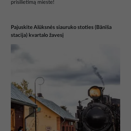
prisilietimą mieste!
Pajuskite Alūksnės siauruko stoties (Bānīša
stacija) kvartalo žavesį
Nuotrauka