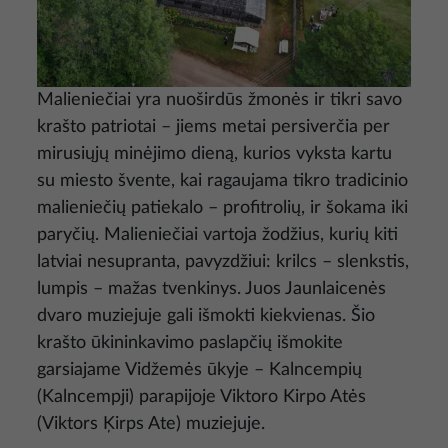
Malieniečiai yra nuoširdūs žmonės ir tikri savo
krašto patriotai – jiems metai persiverčia per
mirusiųjų minėjimo dieną, kurios vyksta kartu
su miesto švente, kai ragaujama tikro tradicinio
malieniečių patiekalo – profitrolių, ir šokama iki
paryčių. Malieniečiai vartoja žodžius, kurių kiti
latviai nesupranta, pavyzdžiui: krilcs – slenkstis,
lumpis – mažas tvenkinys. Juos Jaunlaicenės
dvaro muziejuje gali išmokti kiekvienas. Šio
krašto ūkininkavimo paslapčių išmokite
garsiajame Vidžemės ūkyje – Kalncempių
(Kalncempji) parapijoje Viktoro Kirpo Atės
(Viktors Ķirps Ate) muziejuje.