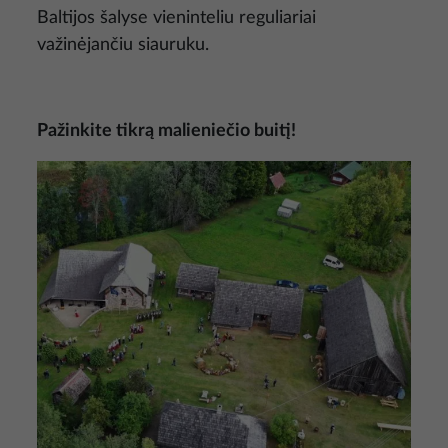
Baltijos šalyse vieninteliu reguliariai
važinėjančiu siauruku.
Pažinkite tikrą malieniečio buitį!
Nuotrauka