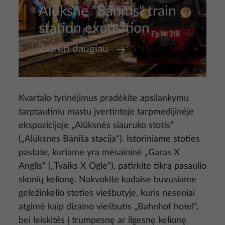
Alūksne "Bānītis" train
station exposition
Žiūrėti daugiau
Kvartalo tyrinėjimus pradėkite apsilankymu
tarptautiniu mastu įvertintoje tarpmedijinėje
ekspozicijoje „Alūksnės siauruko stotis“
(„Alūksnes Bānīša stacija“). Istoriniame stoties
pastate, kuriame yra mėsaininė „Garas X
Anglis“ („Tvaiks X Ogle“), patirkite tikrą pasaulio
skonių kelionę. Nakvokite kadaise buvusiame
geležinkelio stoties viešbutyje, kuris neseniai
atgimė kaip dizaino viešbutis „Bahnhof hotel“,
bei leiskitės į trumpesnę ar ilgesnę kelionę