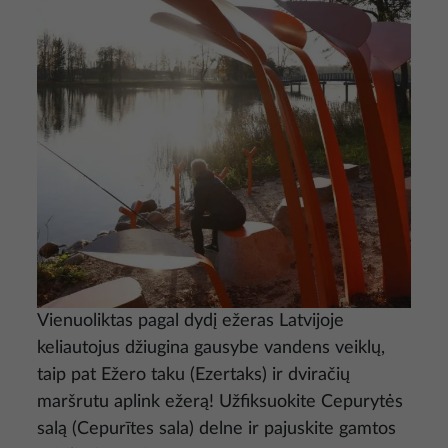
Vienuoliktas pagal dydį ežeras Latvijoje
keliautojus džiugina gausybe vandens veiklų,
taip pat Ežero taku (Ezertaks) ir dviračių
maršrutu aplink ežerą! Užfiksuokite Cepurytės
salą (Cepurītes sala) delne ir pajuskite gamtos