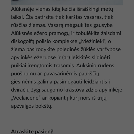
Alūksnėje vienas kitą keičia išraiškingi metų
laikai. Čia patirsite tiek karštas vasaras, tiek
rūsčias žiemas. Vasarą mėgaukitės gausybe
Alūksnės ežero pramogų ir tobulėkite žaisdami
diskogolfą poilsio komplekse „Mežinieki“, o
žiemą pasirodykite poledinės žūklės varžybose
apylinkės ežeruose ir (ar) leiskitės slidinėti
puikiai įrengtomis trasomis. Auksinio rudens
puošnumu ar pavasarinėmis paukščių
giesmėmis galima pasimėgauti leidžiantis į
dviračių žygį saugomo kraštovaizdžio apylinkėje
„Veclaicene“ ar kopiant į kurį nors iš trijų
apžvalgos bokštų.
Atraskite pasienį!