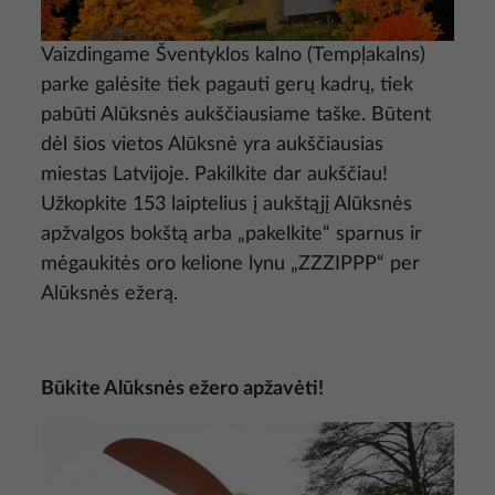
Vaizdingame Šventyklos kalno (Tempļakalns)
parke galėsite tiek pagauti gerų kadrų, tiek
pabūti Alūksnės aukščiausiame taške. Būtent
dėl šios vietos Alūksnė yra aukščiausias
miestas Latvijoje. Pakilkite dar aukščiau!
Užkopkite 153 laiptelius į aukštąjį Alūksnės
apžvalgos bokštą arba „pakelkite“ sparnus ir
mėgaukitės oro kelione lynu „ZZZIPPP“ per
Alūksnės ežerą.
Būkite Alūksnės ežero apžavėti!
Nuotrauka