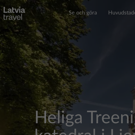
Hoppa till huvudinnehåll
Se och göra
Huvudstad
Heliga Treen