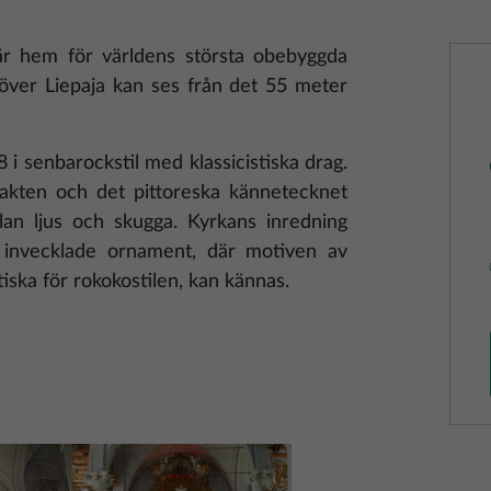
 är hem för världens största obebyggda
över Liepaja kan ses från det 55 meter
 senbarockstil med klassicistiska drag.
akten och det pittoreska kännetecknet
lan ljus och skugga. Kyrkans inredning
 invecklade ornament, där motiven av
iska för rokokostilen, kan kännas.
Bild