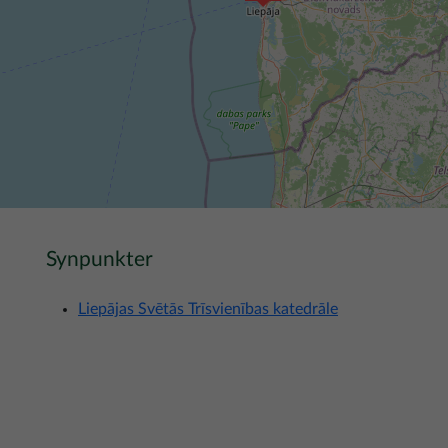
Synpunkter
Liepājas Svētās Trīsvienības katedrāle