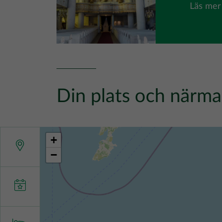
Läs mer
Din plats och närma
+
−