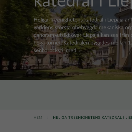
katedral i Li
Heliga Treenighetens katedral i Liepaja är
världens största obebyggda mekaniska org
panoramautsikt över Liepaja kan ses från
höga tornet. Katedralen byggdes mellan 1
senbarockstil med...
HEM
HELIGA TREENIGHETENS KATEDRAL I LIE