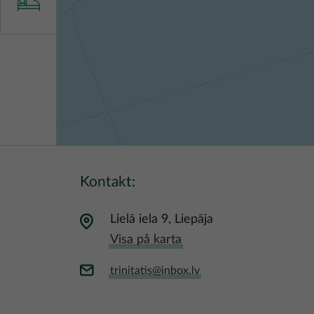
Kontakt:
Lielā iela 9, Liepāja
Visa på karta
trinitatis@inbox.lv