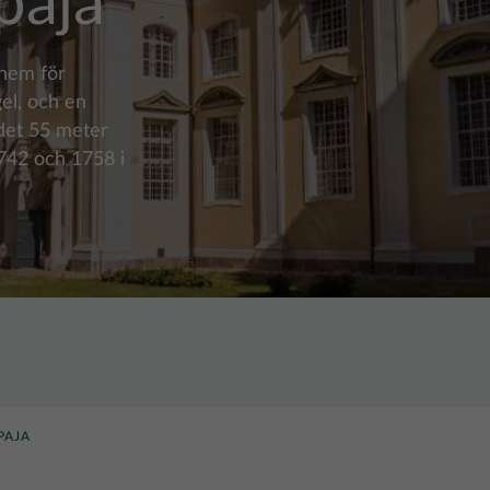
epaja
 hem för
el, och en
 det 55 meter
742 och 1758 i
PAJA