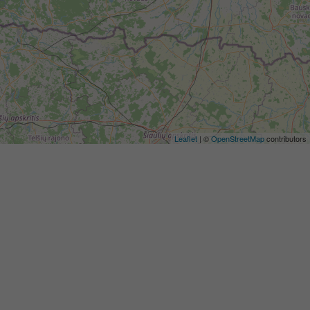
Leaflet
| ©
OpenStreetMap
contributors