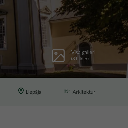
Visa galleri
(8 bilder)
Liepāja
Arkitektur