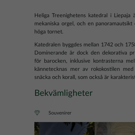
Heliga Treenighetens katedral i Liepaja
mekaniska orgel, och en panoramautsikt 
höga tornet.
Katedralen byggdes mellan 1742 och 1758 i
Dominerande är dock den dekorativa pr
för barocken, inklusive kontrasterna mel
kännetecknas mer av rokokostilen med
snäcka och korall, som också är karakterist
Bekvämligheter
Souvenirer
Bild
Bild