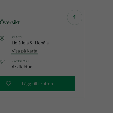
Översikt
PLATS
Lielā iela 9, Liepāja
Visa på karta
KATEGORI
Arkitektur
Lägg till i rutten