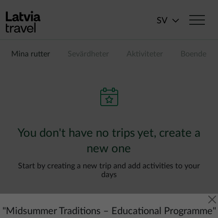
Hoppa till huvudinnehåll
SV
Mina rutter
Sevärdheter
Aktiviteter
Boende
You don't have no trips yet, create a
new one
Start by creating a new trip and add activities to your
days
"
Midsummer Traditions – Educational Programme
"