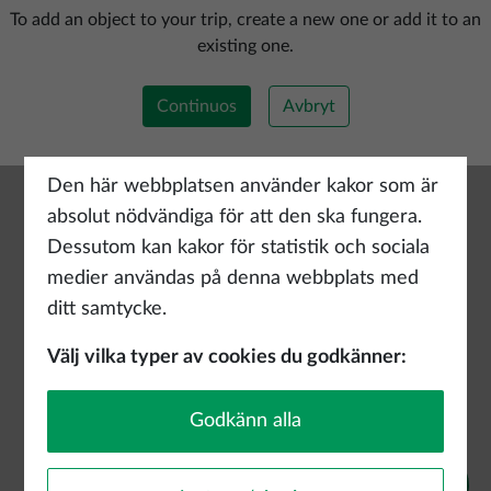
Lägg till ny rutt
To add an object to your trip, create a new one or add it to an
existing one.
Continuos
Avbryt
Den här webbplatsen använder kakor som är
absolut nödvändiga för att den ska fungera.
Dessutom kan kakor för statistik och sociala
medier användas på denna webbplats med
ditt samtycke.
Välj vilka typer av cookies du godkänner:
Godkänn alla