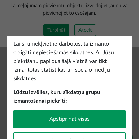
Pievienot jaunu maršrutu
Lai ceļojumam pievienotu objektu, izveidojiet jaunu vai
pievienojiet to esošajam.
Turpināt
Atcelt
Lai šī tīmekļvietne darbotos, tā izmanto
obligāti nepieciešamās sīkdatnes. Ar Jūsu
piekrišanu papildus šajā vietnē var tikt
izmantotas statistikas un sociālo mediju
sīkdatnes.
Lūdzu izvēlies, kuru sīkdatņu grupu
izmantošanai piekrīti:
Apstiprināt visas