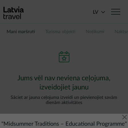
Pārlekt uz galveno saturu
LV
Mani maršruti
Tūrisma objekti
Notikumi
Nakts
Jums vēl nav neviena ceļojuma,
izveidojiet jaunu
Sāciet ar jauna ceļojuma izveidi un pievienojiet savām
dienām aktivitātes
"
Midsummer Traditions – Educational Programme
"