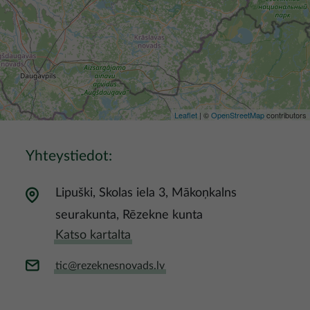
Leaflet
| ©
OpenStreetMap
contributors
Yhteystiedot:
Lipuški, Skolas iela 3, Mākoņkalns
seurakunta, Rēzekne kunta
Katso kartalta
tic@rezeknesnovads.lv