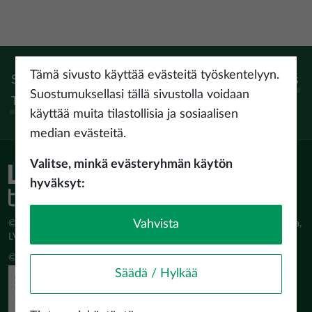
Tämä sivusto käyttää evästeitä työskentelyyn.
Seuraa:
Instagram
Facebook
Pinterest
Youtube
Threads
Suostumuksellasi tällä sivustolla voidaan
Tiktok
käyttää muita tilastollisia ja sosiaalisen
median evästeitä.
Valitse, minkä evästeryhmän käytön
hyväksyt:
Vahvista
© Latvijas Investīciju un attīstības aģentūra (LIAA) Pērses iela 2, Rīga,
LV-1442 www.liaa.gov.lv
© 2026 latvia.travel. All rights reserved
Säädä / Hylkää