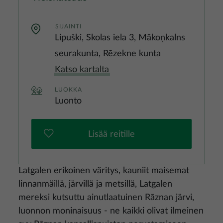
SIJAINTI
Lipuški, Skolas iela 3, Mākoņkalns
seurakunta, Rēzekne kunta
Katso kartalta
LUOKKA
Luonto
Lisää reitille
Latgalen erikoinen väritys, kauniit maisemat
linnanmäillä, järvillä ja metsillä, Latgalen
mereksi kutsuttu ainutlaatuinen Rāznan järvi,
luonnon moninaisuus - ne kaikki olivat ilmeinen