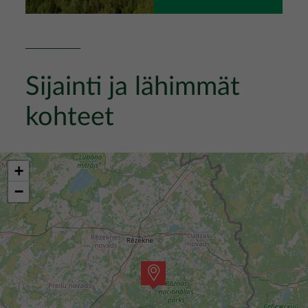
Sijainti ja lähimmät
kohteet
+
−