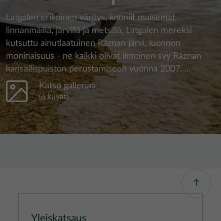
Latgalen erikoinen väritys, kauniit maisemat
linnanmäillä, järvillä ja metsillä, Latgalen mereksi
kutsuttu ainutlaatuinen Rāznan järvi, luonnon
moninaisuus - ne kaikki olivat ilmeinen syy Rāznan
kansallispuiston perustamiseen vuonna 2007. ...
Katso galleriaa
(6 kuvat)
Yleiskatsaus