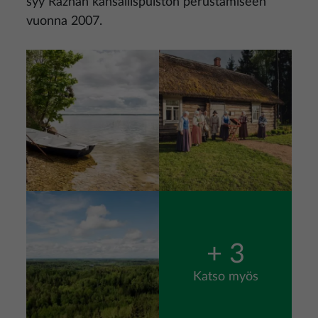
syy Rāznan kansallispuiston perustamiseen
vuonna 2007.
Kuva
Kuva
Kuva
+ 3
Katso myös