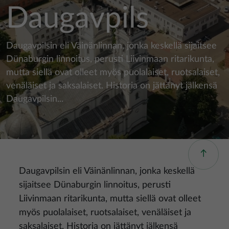
Daugavpils
Daugavpilsin eli Väinänlinnan, jonka keskellä sijaitsee
Dünaburgin linnoitus, perusti Liivinmaan ritarikunta,
mutta siellä ovat olleet myös puolalaiset, ruotsalaiset,
venäläiset ja saksalaiset. Historia on jättänyt jälkensä
Daugavpilsin...
Daugavpilsin eli Väinänlinnan, jonka keskellä
sijaitsee Dünaburgin linnoitus, perusti
Liivinmaan ritarikunta, mutta siellä ovat olleet
myös puolalaiset, ruotsalaiset, venäläiset ja
saksalaiset. Historia on jättänyt jälkensä