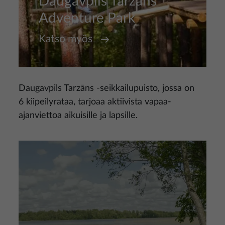
Daugavpils Tarzāns
Adventure Park
Katso myös
Daugavpils Tarzāns -seikkailupuisto, jossa on
6 kiipeilyrataa, tarjoaa aktiivista vapaa-
ajanviettoa aikuisille ja lapsille.