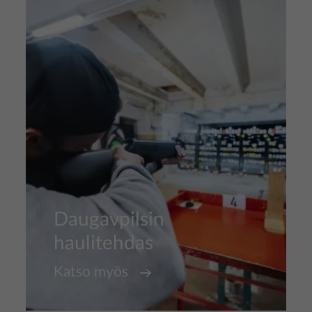
Kuva
Daugavpilsin
haulitehdas
Katso myös