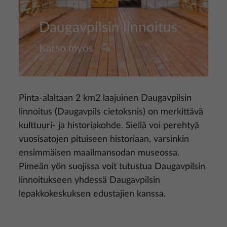
Daugavpilsin linnoitus
Katso myös
Pinta-alaltaan 2 km2 laajuinen Daugavpilsin
linnoitus (Daugavpils cietoksnis) on merkittävä
kulttuuri- ja historiakohde. Siellä voi perehtyä
vuosisatojen pituiseen historiaan, varsinkin
ensimmäisen maailmansodan museossa.
Pimeän yön suojissa voit tutustua Daugavpilsin
linnoitukseen yhdessä Daugavpilsin
lepakkokeskuksen edustajien kanssa.