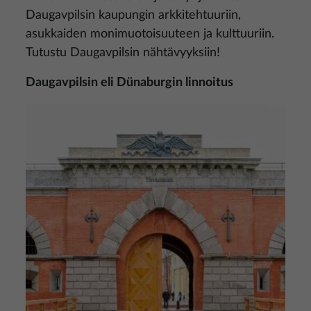
Daugavpilsin kaupungin arkkitehtuuriin,
asukkaiden monimuotoisuuteen ja kulttuuriin.
Tutustu Daugavpilsin nähtävyyksiin!
Daugavpilsin eli Dünaburgin linnoitus
Kuva