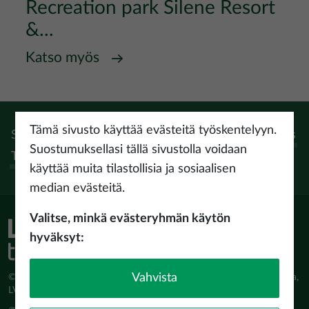
Recreation park Silene Resort
&...
Katso myös
Tämä sivusto käyttää evästeitä työskentelyyn.
Seuraa:
Instagram
Facebook
Pinterest
Youtube
Threads
Suostumuksellasi tällä sivustolla voidaan
Tiktok
käyttää muita tilastollisia ja sosiaalisen
median evästeitä.
Valitse, minkä evästeryhmän käytön
hyväksyt:
Vahvista
© Latvijas Investīciju un attīstības aģentūra (LIAA) Pērses iela 2, Rīga,
LV-1442 www.liaa.gov.lv