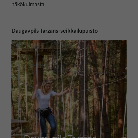
näkökulmasta.
Daugavpils Tarzāns-seikkailupuisto
Kuva