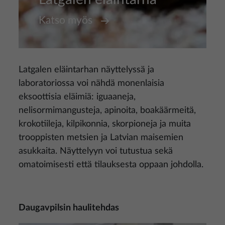
Katso myös
Latgalen eläintarhan näyttelyssä ja
laboratoriossa voi nähdä monenlaisia
eksoottisia eläimiä: iguaaneja,
nelisormimangusteja, apinoita, boakäärmeitä,
krokotiileja, kilpikonnia, skorpioneja ja muita
trooppisten metsien ja Latvian maisemien
asukkaita. Näyttelyyn voi tutustua sekä
omatoimisesti että tilauksesta oppaan johdolla.
Daugavpilsin haulitehdas