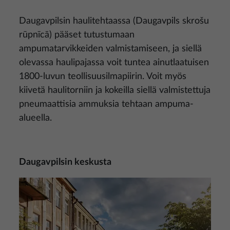
Daugavpilsin haulitehtaassa (Daugavpils skrošu
rūpnīcā) pääset tutustumaan
ampumatarvikkeiden valmistamiseen, ja siellä
olevassa haulipajassa voit tuntea ainutlaatuisen
1800-luvun teollisuusilmapiirin. Voit myös
kiivetä haulitorniin ja kokeilla siellä valmistettuja
pneumaattisia ammuksia tehtaan ampuma-
alueella.
Daugavpilsin keskusta
Kuva