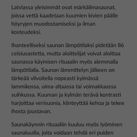
Latviassa yleisimmät ovat märkäilmasaunat,
joissa vettä kaadetaan kuumien kivien päälle
höyryjen muodostamiseksi ja ilman
kosteudeksi.
Ihanteelliseksi saunan lämpötilaksi pidetään 86
celsiusastetta, mutta aloittelijat voivat aloittaa
saunassa käymisen rituaalin myös alemmalla
lämpötilalla. Saunan lämmittelyn jälkeen on
tärkeää vilvoitella nopeasti kylmässä
lammikossa, uima-altaassa tai voimakkaassa
suihkussa. Kuuman ja kylmän terävä kontrasti
harjoittaa verisuonia, kiinteyttää kehoa ja tekee
ihosta joustavan.
Saunakäynnin rituaaliin kuuluu myös lyöminen
saunaluuilla, joita voidaan tehdä eri puiden