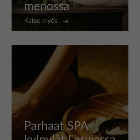
menossa
Katso myös
Parhaat SPA-
kylpylät Latviassa