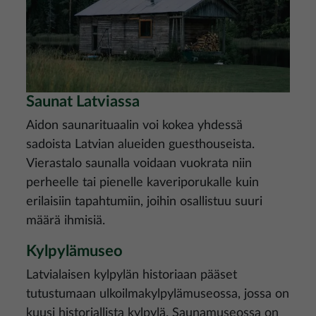
Saunat Latviassa
Aidon saunarituaalin voi kokea yhdessä
sadoista Latvian alueiden guesthouseista.
Vierastalo saunalla voidaan vuokrata niin
perheelle tai pienelle kaveriporukalle kuin
erilaisiin tapahtumiin, joihin osallistuu suuri
määrä ihmisiä.
Kylpylämuseo
Latvialaisen kylpylän historiaan pääset
tutustumaan ulkoilmakylpylämuseossa, jossa on
kuusi historiallista kylpylä. Saunamuseossa on