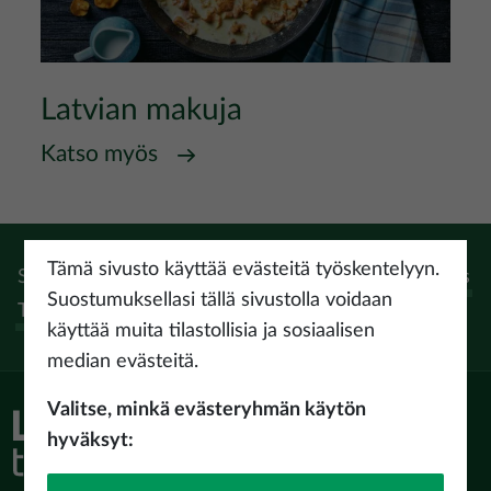
Latvian makuja
Katso myös
Tämä sivusto käyttää evästeitä työskentelyyn.
Seuraa:
Instagram
Facebook
Pinterest
Youtube
Threads
Suostumuksellasi tällä sivustolla voidaan
Tiktok
käyttää muita tilastollisia ja sosiaalisen
median evästeitä.
Valitse, minkä evästeryhmän käytön
hyväksyt: