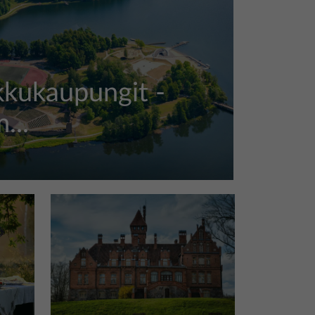
kkukaupungit -
...