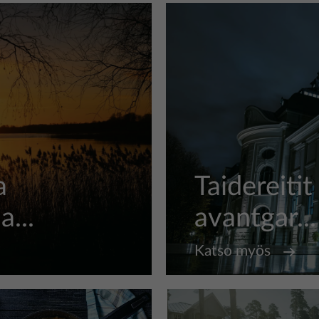
a
Taidereitit
...
avantgar...
Katso myös