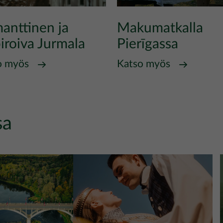
anttinen ja
Makumatkalla
iroiva Jurmala
Pierīgassa
o myös
Katso myös
sa