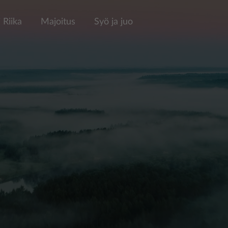
 Riika
Majoitus
Syö ja juo