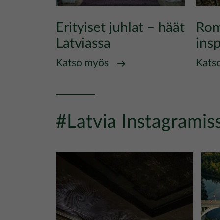
Erityiset juhlat – häät
Rom
Latviassa
insp
Katso myös
Kats
#Latvia Instagramis