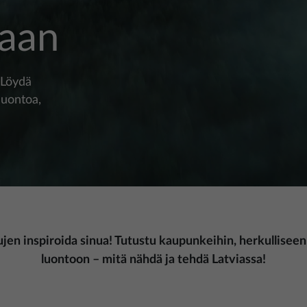
iaan
! Löydä
luontoa,
ujen inspiroida sinua! Tutustu kaupunkeihin, herkullisee
luontoon – mitä nähdä ja tehdä Latviassa!