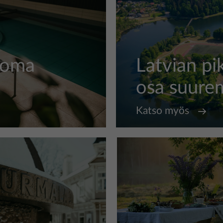
 Loma
Latvian pi
osa suurem
Katso myös