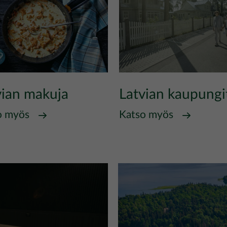
vian makuja
Latvian kaupungi
o myös
Katso myös