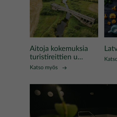
Aitoja kokemuksia
Lat
turistireittien u...
Kats
Katso myös