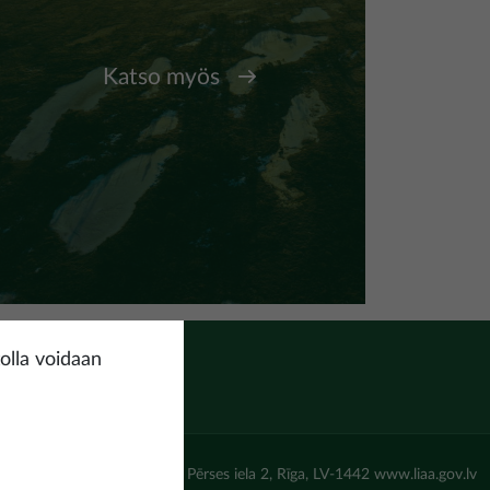
Katso myös
olla voidaan
un attīstības aģentūra (LIAA) Pērses iela 2, Rīga, LV-1442 www.liaa.gov.lv