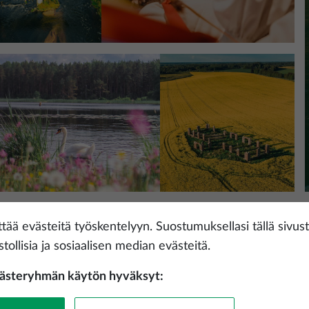
tää evästeitä työskentelyyn. Suostumuksellasi tällä sivust
ktok
stollisia ja sosiaalisen median evästeitä.
västeryhmän käytön hyväksyt:
© Latvijas Investīciju 