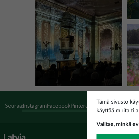
Tämä sivusto käyt
Seuraa:
Instagram
Facebook
Pinterest
Youtube
Threads
Ti
käyttää muita tila
Valitse, minkä e