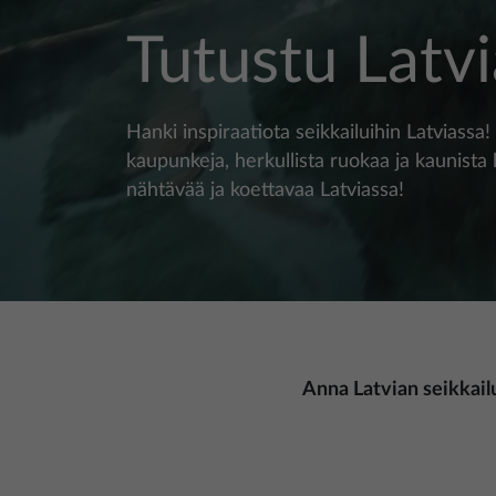
Tutustu Latv
Hanki inspiraatiota seikkailuihin Latviassa
kaupunkeja, herkullista ruokaa ja kaunista 
nähtävää ja koettavaa Latviassa!
Anna Latvian seikkail