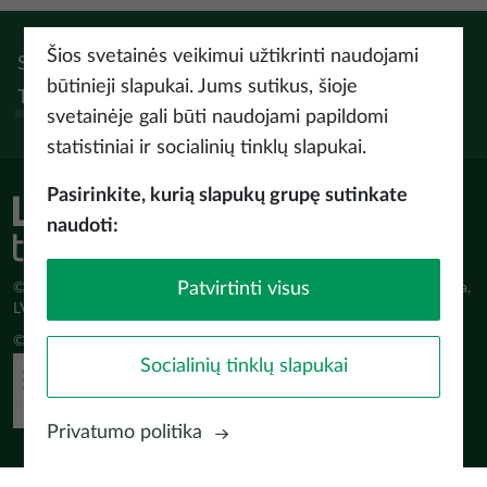
Šios svetainės veikimui užtikrinti naudojami
Sek:
Instagram
Facebook
Pinterest
Youtube
Threads
būtinieji slapukai. Jums sutikus, šioje
Tiktok
svetainėje gali būti naudojami papildomi
statistiniai ir socialinių tinklų slapukai.
Pasirinkite, kurią slapukų grupę sutinkate
naudoti:
Patvirtinti visus
© Latvijas Investīciju un attīstības aģentūra (LIAA) Pērses iela 2, Rīga,
LV-1442 www.liaa.gov.lv
© 2026 latvia.travel. All rights reserved
Socialinių tinklų slapukai
Privatumo politika