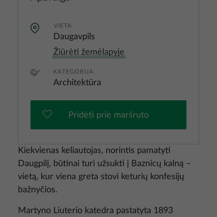
VIETA
Daugavpils
Žiūrėti žemėlapyje
KATEGORIJA
Architektūra
Pridėti prie maršruto
Kiekvienas keliautojas, norintis pamatyti
Daugpilį, būtinai turi užsukti į Baznicų kalną –
vietą, kur viena greta stovi keturių konfesijų
bažnyčios.
Martyno Liuterio katedra pastatyta 1893