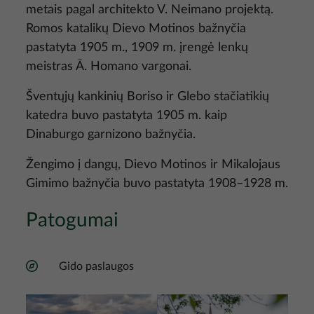
metais pagal architekto V. Neimano projektą.
Romos katalikų Dievo Motinos bažnyčia
pastatyta 1905 m., 1909 m. įrengė lenkų
meistras Ā. Homano vargonai.
Šventųjų kankinių Boriso ir Glebo stačiatikių
katedra buvo pastatyta 1905 m. kaip
Dinaburgo garnizono bažnyčia.
Žengimo į dangų, Dievo Motinos ir Mikalojaus
Gimimo bažnyčia buvo pastatyta 1908–1928 m.
Patogumai
Gido paslaugos
Nuotrauka
Nuotrauka