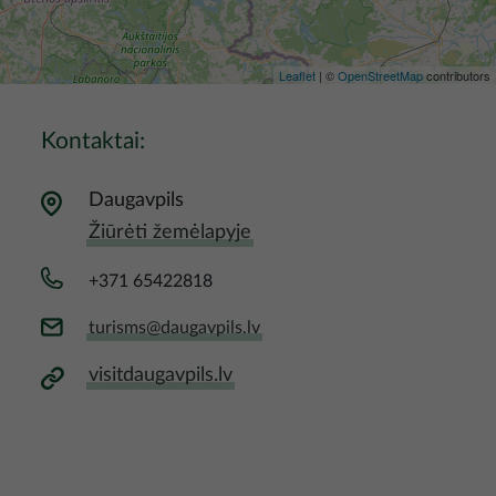
Leaflet
| ©
OpenStreetMap
contributors
Kontaktai:
Daugavpils
Žiūrėti žemėlapyje
+371 65422818
turisms@daugavpils.lv
visitdaugavpils.lv