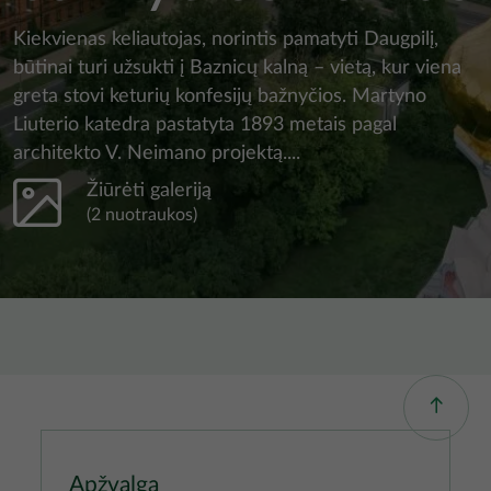
Kiekvienas keliautojas, norintis pamatyti Daugpilį,
būtinai turi užsukti į Baznicų kalną – vietą, kur viena
greta stovi keturių konfesijų bažnyčios. Martyno
Liuterio katedra pastatyta 1893 metais pagal
architekto V. Neimano projektą....
Žiūrėti galeriją
(2 nuotraukos)
Apžvalga