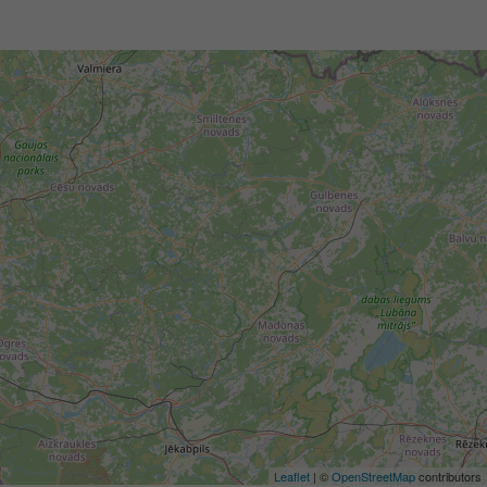
Leaflet
| ©
OpenStreetMap
contributors