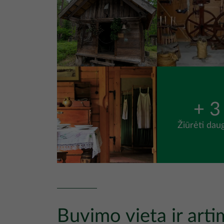
Nuotrauka
+ 3
Žiūrėti dau
Buvimo vieta ir arti