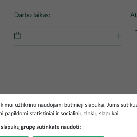
Darbo laikas:
At
-
kimui užtikrinti naudojami būtinieji slapukai. Jums sutikus
k
 papildomi statistiniai ir socialinių tinklų slapukai.
ą slapukų grupę sutinkate naudoti: