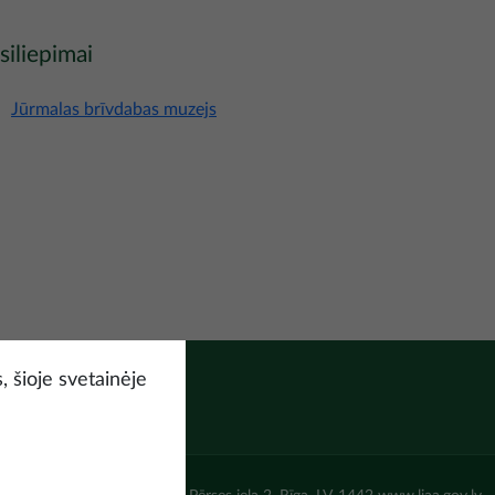
siliepimai
Jūrmalas brīvdabas muzejs
, šioje svetainėje