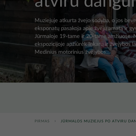
atviru dangu
Muziejuje atkurta žvejo sodyba, o jos bev
eksponatų pasakoja apie žvejų amatą ir g
Jūrmaloje 19-tame ir 20-tame amžiuose. N
ekspozicijoje apžiūrėk Inkarų ir žvejybos la
Medinius motorinius žvejybos...
PIRMAS
JŪRMALOS MUZIEJUS PO ATVIRU DA