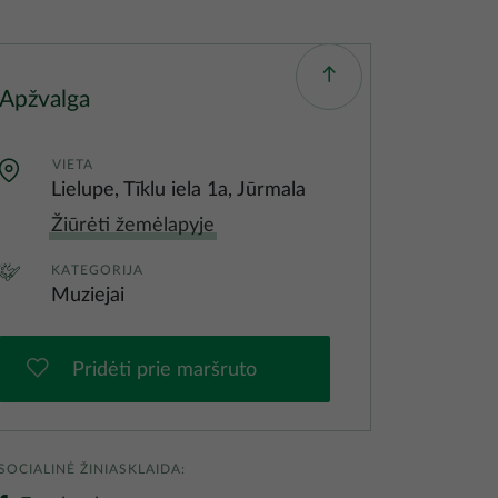
Apžvalga
VIETA
Lielupe, Tīklu iela 1a, Jūrmala
Žiūrėti žemėlapyje
KATEGORIJA
Muziejai
Pridėti prie maršruto
SOCIALINĖ ŽINIASKLAIDA: