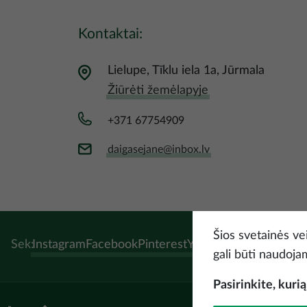
Kontaktai:
Lielupe, Tīklu iela 1a, Jūrmala
Žiūrėti žemėlapyje
+371 67754909
daigasejane@inbox.lv
Šios svetainės vei
Sek:
Instagram
Facebook
Pinterest
Youtube
Threads
Tikto
gali būti naudojami
Pasirinkite, kuri