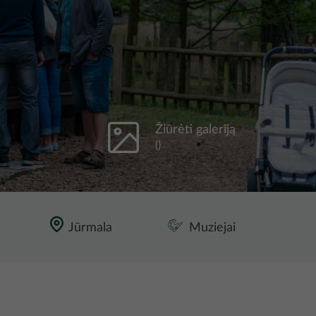
Žiūrėti galeriją
()
Jūrmala
Muziejai