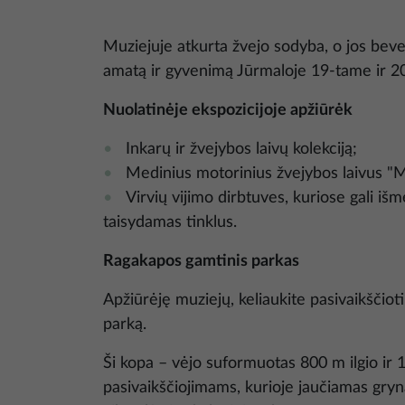
Muziejuje atkurta žvejo sodyba, o jos bev
amatą ir gyvenimą Jūrmaloje 19-tame ir 
Nuolatinėje ekspozicijoje apžiūrėk
Inkarų ir žvejybos laivų kolekciją;
Medinius motorinius žvejybos laivus "Ma
Virvių vijimo dirbtuves, kuriose gali iš
taisydamas tinklus.
Ragakapos gamtinis parkas
Apžiūrėję muziejų, keliaukite pasivaikščio
parką.
Ši kopa – vėjo suformuotas 800 m ilgio ir 
pasivaikščiojimams, kurioje jaučiamas gryn