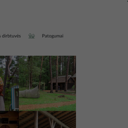
s dirbtuvės
Patogumai
Nuotrauka
Nuotrauka