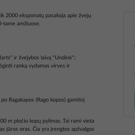
eik 2000 eksponatų pasakoja apie žvejų
20-tame amžiuose.
rts" ir žvejybos laivą "Undinė";
mėginti ranką vydamas virves ir
ti po Ragakapos (Rago kopos) gamtinį
100 m pločio kopų pylimas. Tai rami vieta
as jūros oras. Čia yra įrengtos apžvalgos