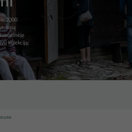
mi
eik 2000
yvenimą
uolatinėje
ivų kolekciją;
NGUMI