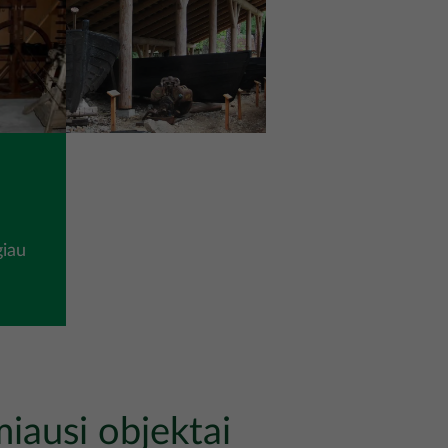
giau
miausi objektai