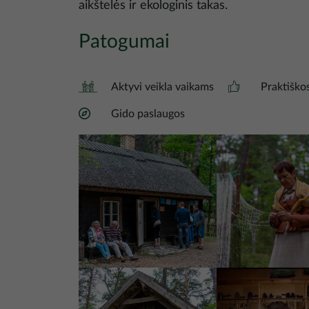
aikštelės ir ekologinis takas.
Patogumai
Aktyvi veikla vaikams
Praktiško
Gido paslaugos
Nuotrauka
Nuotrauka
Nuotrauka
Nuotrauka