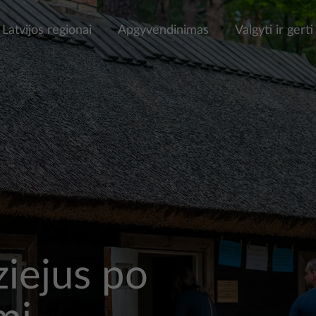
Latvijos regionai
Apgyvendinimas
Valgyti ir gerti
iejus po