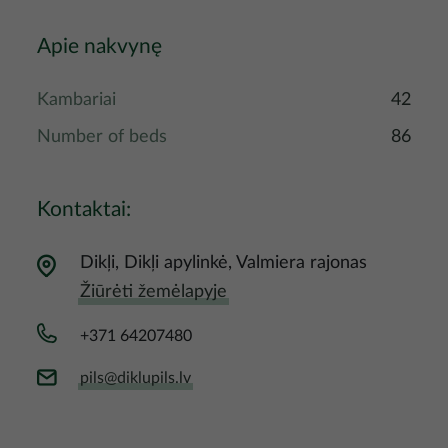
Apie nakvynę
Kambariai
42
Number of beds
86
Kontaktai:
Dikļi, Dikļi apylinkė, Valmiera rajonas
Žiūrėti žemėlapyje
+371 64207480
pils@diklupils.lv