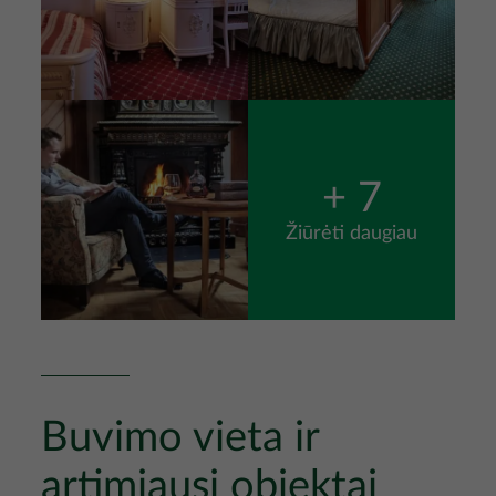
Nuotrauka
+ 7
Žiūrėti daugiau
Buvimo vieta ir
artimiausi objektai