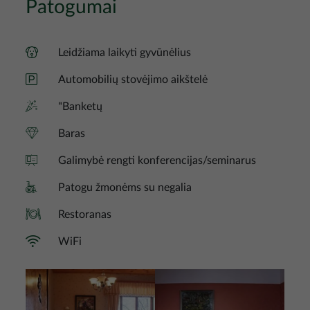
Patogumai
Leidžiama laikyti gyvūnėlius
Automobilių stovėjimo aikštelė
"Banketų
Baras
Galimybė rengti konferencijas/seminarus
Patogu žmonėms su negalia
Restoranas
WiFi
Nuotrauka
Nuotrauka