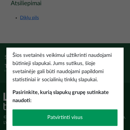
Atsiliepimai
Dikļu pils
Šios svetainės veikimui užtikrinti naudojami
Sek:
Instagram
Facebook
Pinterest
Youtube
Threads
būtinieji slapukai. Jums sutikus, šioje
Tiktok
svetainėje gali būti naudojami papildomi
statistiniai ir socialinių tinklų slapukai.
Pasirinkite, kurią slapukų grupę sutinkate
naudoti:
Patvirtinti visus
© Latvijas Investīciju un attīstības aģentūra (LIAA) Pērses iela 2, Rīga,
LV-1442 www.liaa.gov.lv