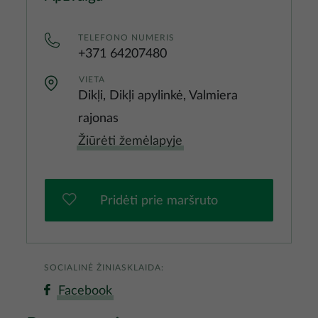
TELEFONO NUMERIS
+371 64207480
VIETA
Dikļi, Dikļi apylinkė, Valmiera
rajonas
Žiūrėti žemėlapyje
Pridėti prie maršruto
SOCIALINĖ ŽINIASKLAIDA:
Facebook