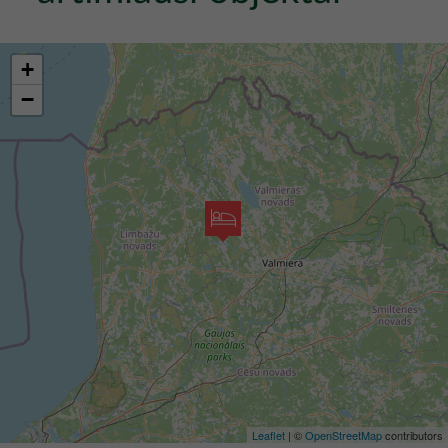
+
−
Leaflet
| ©
OpenStreetMap
contributors