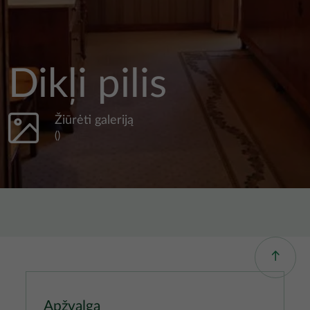
Dikļi pilis
Žiūrėti galeriją
()
Apžvalga