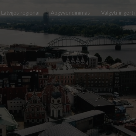
Latvijos regionai
Apgyvendinimas
Valgyti ir gerti