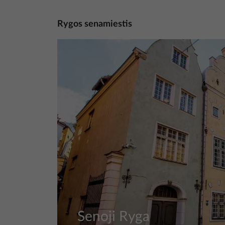
Rygos senamiestis
Nuotrauka
Senoji Ryga