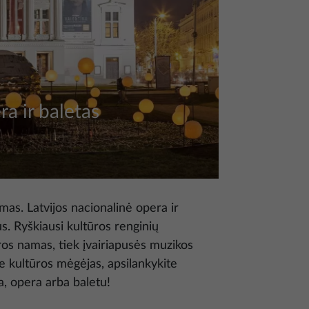
ra ir baletas
mas. Latvijos nacionalinė opera ir
s. Ryškiausi kultūros renginių
eros namas, tiek įvairiapusės muzikos
te kultūros mėgėjas, apsilankykite
, opera arba baletu!