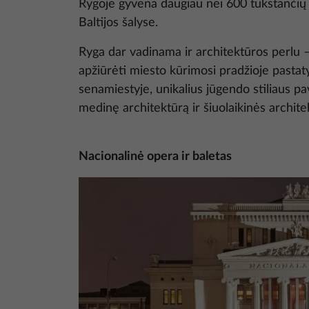
Rygoje gyvena daugiau nei 600 tūkstančių g
Baltijos šalyse.
Ryga dar vadinama ir architektūros perlu –
apžiūrėti miesto kūrimosi pradžioje pastat
senamiestyje, unikalius jūgendo stiliaus pa
medinę architektūrą ir šiuolaikinės archit
Nacionalinė opera ir baletas
Nuotrauka