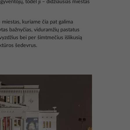
yventojų, todėl ji – didžiausias miestas
 miestas, kuriame čia pat galima
ytas bažnyčias, viduramžių pastatus
vyzdžius bei per šimtmečius išlikusią
ektūros šedevrus.