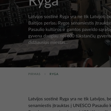
Ryga
Latvijos sostinė Ryga yra ne tik Latvijos, be
Baltijos perlas. Rygos senamiestis įtrauk
Pasaulio kultūros ir gamtos paveldo sąrašą
gyvena daugiau nei 600 tūkstančių gyventoj
didžiausias miestas...
PIRMAS
RYGA
Latvijos sostinė Ryga yra ne tik Latvijos, be
senamiestis įtrauktas į UNESCO Pasaulio k