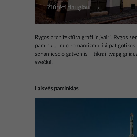
Žiūrėti daugiau
Rygos architektūra graži ir įvairi. Rygos 
paminklų: nuo romantizmo, iki pat gotikos 
senamiesčio gatvėmis – tikrai kvapą gniau
svečiui.
Laisvės paminklas
Nuotrauka