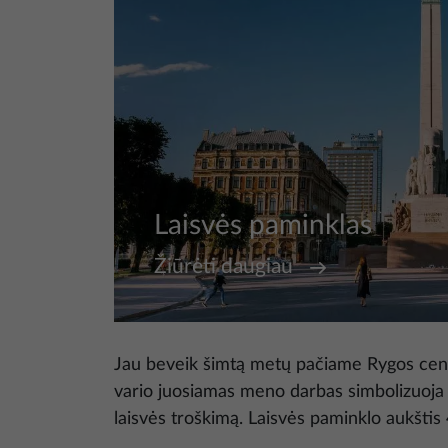
Laisvės paminklas
Žiūrėti daugiau
Jau beveik šimtą metų pačiame Rygos centr
vario juosiamas meno darbas simbolizuoja 
laisvės troškimą. Laisvės paminklo aukštis