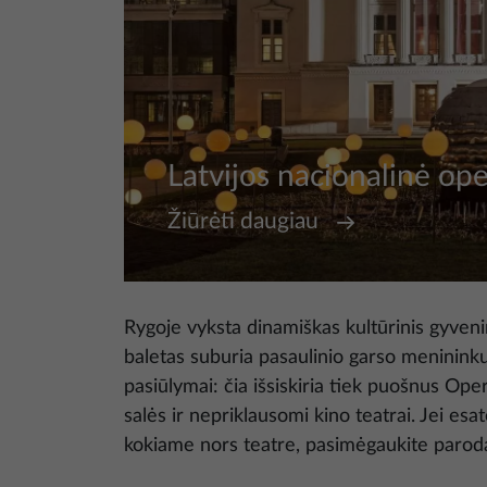
Latvijos nacionalinė ope
Žiūrėti daugiau
Rygoje vyksta dinamiškas kultūrinis gyveni
baletas suburia pasaulinio garso menininku
pasiūlymai: čia išsiskiria tiek puošnus Op
salės ir nepriklausomi kino teatrai. Jei esa
kokiame nors teatre, pasimėgaukite paroda