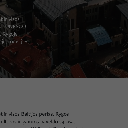
t ir visos
tas į UNESCO
. Rygoje
ų, todėl ji –
t ir visos Baltijos perlas. Rygos
ultūros ir gamtos paveldo sąrašą.