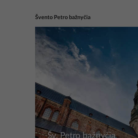
Švento Petro bažnyčia
Nuotrauka
Šv. Petro bažnyčia