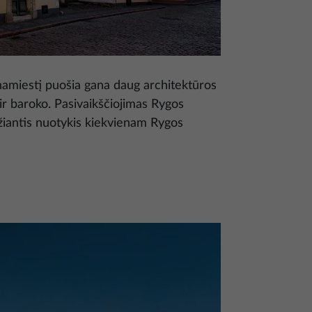
senamiestį puošia gana daug architektūros
ir baroko. Pasivaikščiojimas Rygos
žiantis nuotykis kiekvienam Rygos