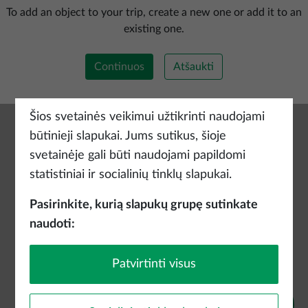
Pridėti naują maršrutą
To add an object to your trip, create a new one or add it to an
existing one.
Continuos
Atšaukti
Šios svetainės veikimui užtikrinti naudojami
būtinieji slapukai. Jums sutikus, šioje
svetainėje gali būti naudojami papildomi
statistiniai ir socialinių tinklų slapukai.
Pasirinkite, kurią slapukų grupę sutinkate
naudoti:
Patvirtinti visus