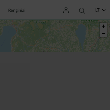
LT
Renginiai
+
−