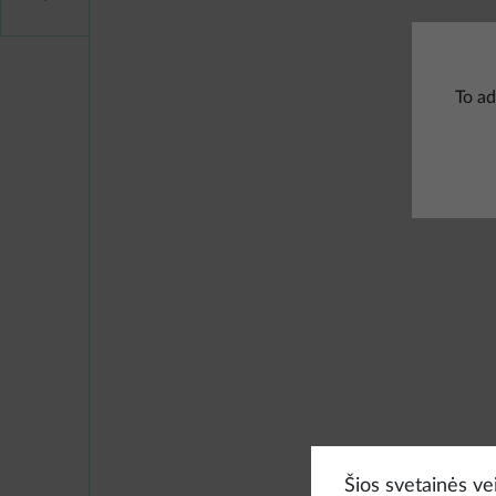
To ad
Šios svetainės vei