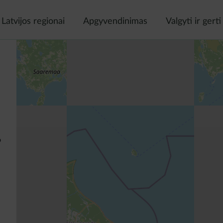
Latvijos regionai
Apgyvendinimas
Valgyti ir gerti
o