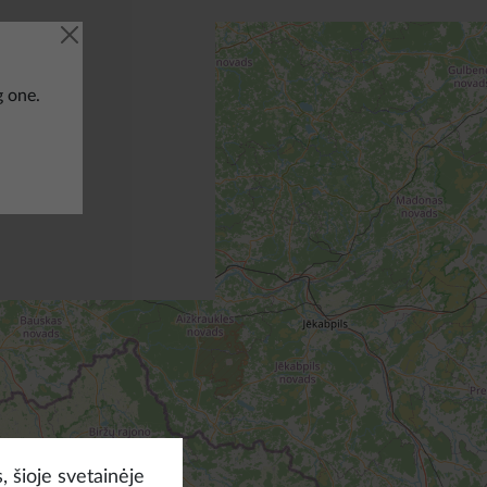
g one.
, šioje svetainėje