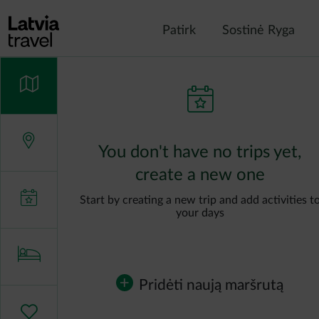
Pereiti į pagrindinį turinį
Patirk
Sostinė Ryga
You don't have no trips yet,
create a new one
Start by creating a new trip and add activities t
your days
Pridėti naują maršrutą