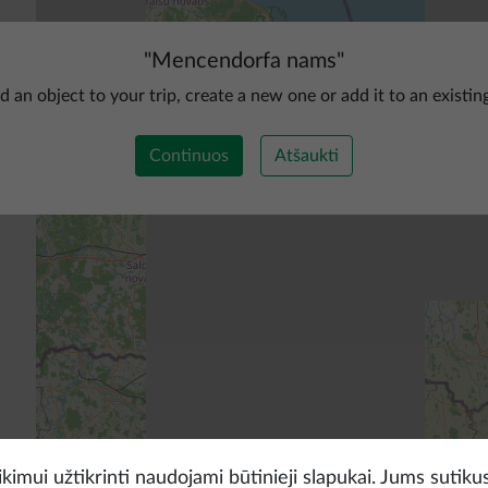
"
Mencendorfa nams
"
d an object to your trip, create a new one or add it to an existin
Continuos
Atšaukti
kimui užtikrinti naudojami būtinieji slapukai. Jums sutikus