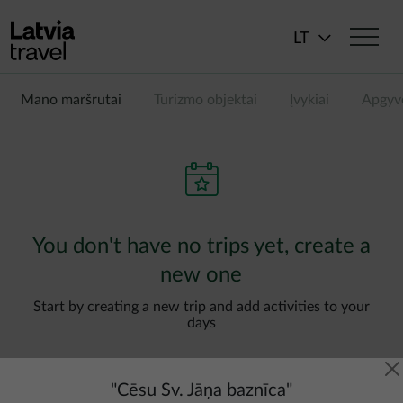
Pereiti į pagrindinį turinį
LT
Mano maršrutai
Turizmo objektai
Įvykiai
Apgyv
You don't have no trips yet, create a
new one
Start by creating a new trip and add activities to your
days
"
Cēsu Sv. Jāņa baznīca
"