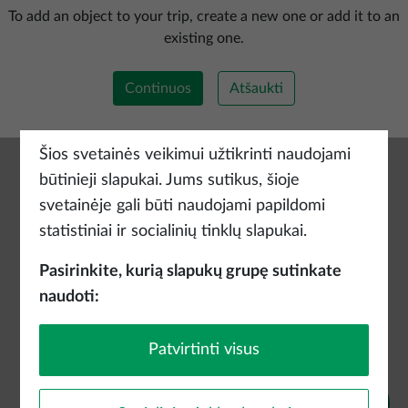
Pridėti naują maršrutą
To add an object to your trip, create a new one or add it to an
existing one.
Continuos
Atšaukti
Šios svetainės veikimui užtikrinti naudojami
būtinieji slapukai. Jums sutikus, šioje
svetainėje gali būti naudojami papildomi
statistiniai ir socialinių tinklų slapukai.
Pasirinkite, kurią slapukų grupę sutinkate
naudoti:
Patvirtinti visus