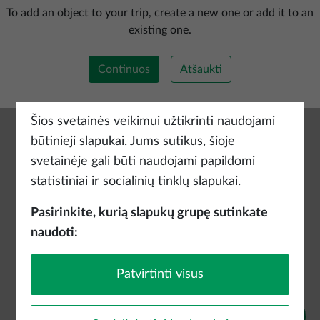
Pridėti naują maršrutą
To add an object to your trip, create a new one or add it to an
existing one.
Continuos
Atšaukti
Šios svetainės veikimui užtikrinti naudojami
būtinieji slapukai. Jums sutikus, šioje
svetainėje gali būti naudojami papildomi
statistiniai ir socialinių tinklų slapukai.
Pasirinkite, kurią slapukų grupę sutinkate
naudoti:
Patvirtinti visus