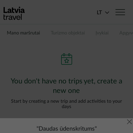
Pereiti į pagrindinį turinį
LT
Mano maršrutai
Turizmo objektai
Įvykiai
Apgyv
You don't have no trips yet, create a
new one
Start by creating a new trip and add activities to your
days
"
Daudas ūdenskritums
"