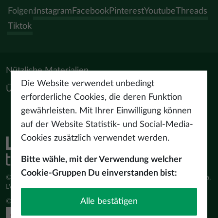
Folgen:
Instagram
Facebook
Pinterest
Youtube
Threads
Tiktok
Nützliche Materialien
Die Website verwendet unbedingt
Über uns
erforderliche Cookies, die deren Funktion
gewährleisten. Mit Ihrer Einwilligung können
auf der Website Statistik- und Social-Media-
Cookies zusätzlich verwendet werden.
Bitte wähle, mit der Verwendung welcher
Cookie-Gruppen Du einverstanden bist:
© Latvijas Investīciju un attīstības aģentūra (LIAA) Pērses iela 2, Rīga,
LV-1442 www.liaa.gov.lv
Alle bestätigen
© 2026 latvia.travel. All rights reserved