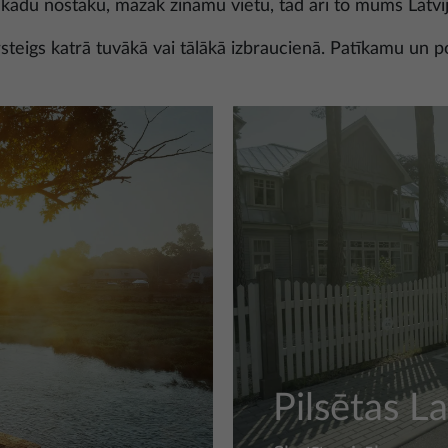
ē kādu nostāku, mazāk zināmu vietu, tad arī to mums Latvi
rsteigs katrā tuvākā vai tālākā izbraucienā. Patīkamu un p
Pilsētas La