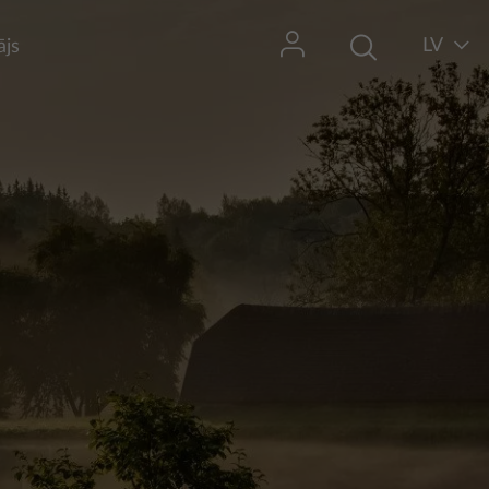
LV
ājs