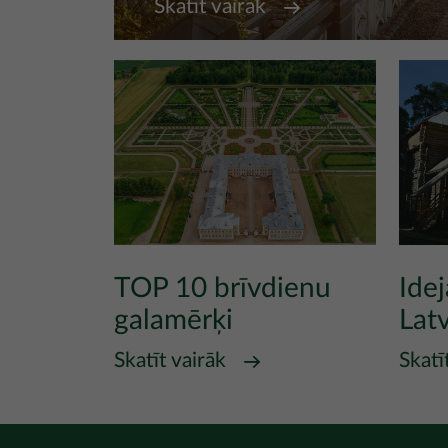
Skatīt vairāk
TOP 10 brīvdienu
Ide
galamērķi
Latv
Skatīt vairāk
Skatī