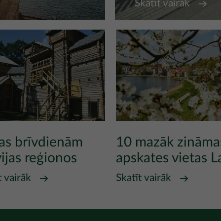
Skatīt vairāk
jas brīvdienām
10 mazāk zināma
ijas reģionos
apskates vietas La
t vairāk
Skatīt vairāk