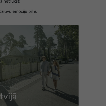
jā netrūkst!
ozitīvu emociju pilnu
tvijā