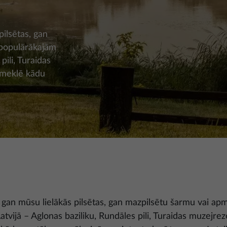
pilsētas, gan
 populārākajām
pili, Turaidas
a meklē kādu
ot gan mūsu lielākās pilsētas, gan mazpilsētu šarmu vai a
tvijā – Aglonas baziliku, Rundāles pili, Turaidas muzejre