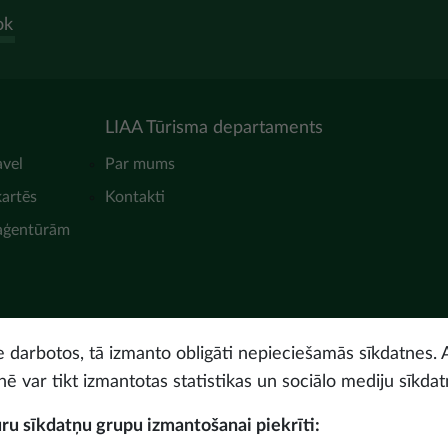
ok
LIAA Tūrisma departaments
avel
Par mums
kartēs
Kontakti
 aģentūrām
ne darbotos, tā izmanto obligāti nepieciešamās sīkdatnes. 
nē var tikt izmantotas statistikas un sociālo mediju sīkdat
uru sīkdatņu grupu izmantošanai piekrīti: