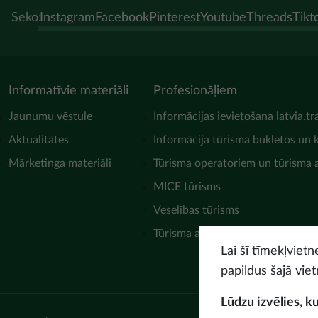
Seko:
Instagram
Facebook
Pinterest
Youtube
Threads
Tikt
Informatīvie materiāli
Profesionāļiem
Jaunumu vēstule
Informācijas ievietošana latvia.tr
Aktualitātes
Informācija tūrisma bukletos un 
Mārketinga materiāli
Tūrisma operatoriem un tūrisma
MICE tūrisms
Veselības tūrisms
Tūrisma asociācijas
Lai šī tīmekļviet
papildus šajā viet
Lūdzu izvēlies, k