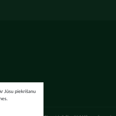
Ar Jūsu piekrišanu
nes.