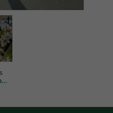
s
...