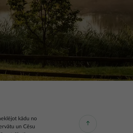
pmeklējot kādu no
zervātu un Cēsu