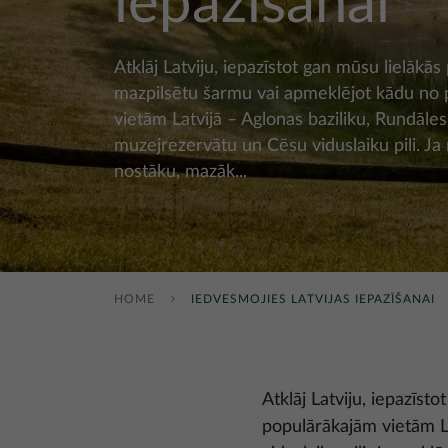
iepazīšanai
Atklāj Latviju, iepazīstot gan mūsu lielākās 
mazpilsētu šarmu vai apmeklējot kādu no
vietām Latvijā – Aglonas baziliku, Rundāles 
muzejrezervātu un Cēsu viduslaiku pili. J
nostāku, mazāk...
HOME
IEDVESMOJIES LATVIJAS IEPAZĪŠANAI
Atklāj Latviju, iepazīst
populārākajām vietām La