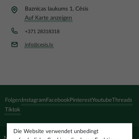
Baznīcas laukums 1, Cēsis
Auf Karte anzeigen
+371 28318318
info@cesis.lv
Folgen:
Instagram
Facebook
Pinterest
Youtube
Threads
Tiktok
Die Website verwendet unbedingt
Nützliche Materialien