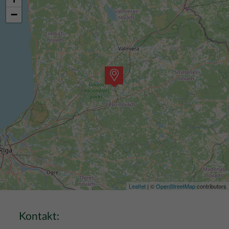
−
Leaflet
| ©
OpenStreetMap
contributors
Kontakt: