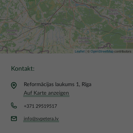
Leaflet
| ©
OpenStreetMap
contributors
Kontakt:
Reformācijas laukums 1, Rīga
Auf Karte anzeigen
+371 29519517
info@svpetera.lv