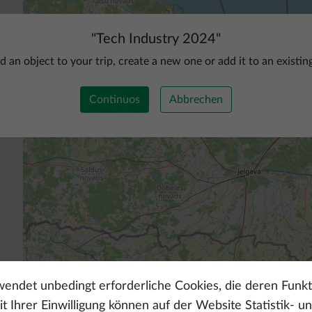
"
Tech Industry 2024
"
d an object to your trip, create a new one or add it to an existin
Continuos
Abbrechen
endet unbedingt erforderliche Cookies, die deren Funkt
t Ihrer Einwilligung können auf der Website Statistik- u