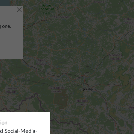
g one.
ion
nd Social-Media-