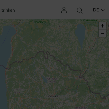
DE
 trinken
+
−