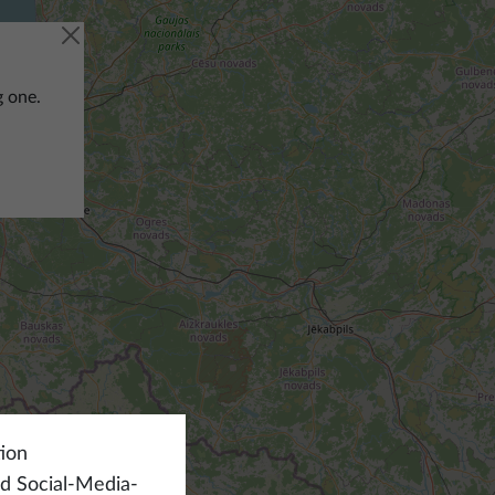
g one.
ion
nd Social-Media-