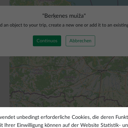
"
Berķenes muiža
"
d an object to your trip, create a new one or add it to an existin
Continuos
Abbrechen
endet unbedingt erforderliche Cookies, die deren Funkt
t Ihrer Einwilligung können auf der Website Statistik- u