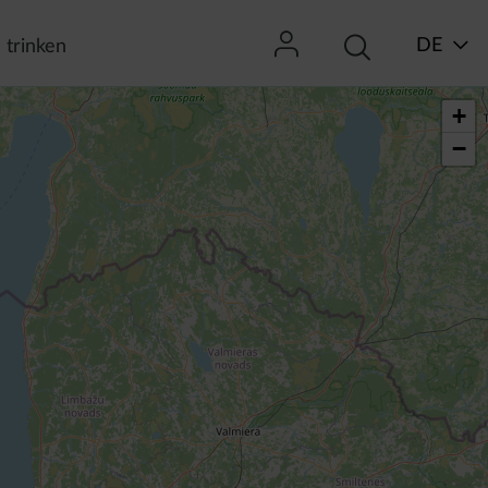
DE
 trinken
+
−