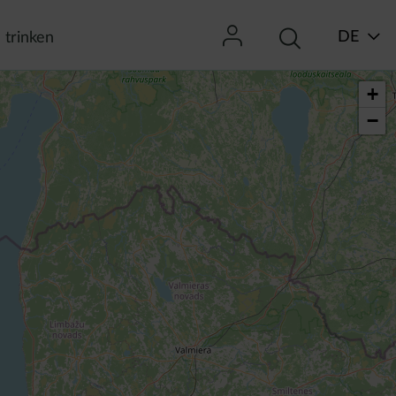
DE
 trinken
+
−