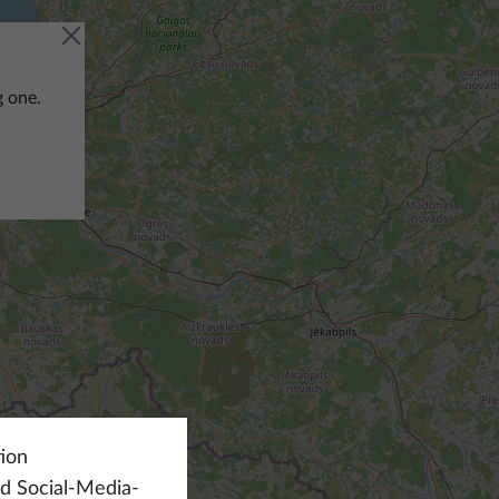
g one.
ion
nd Social-Media-