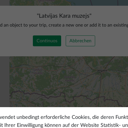
"
Latvijas Kara muzejs
"
d an object to your trip, create a new one or add it to an existin
Continuos
Abbrechen
endet unbedingt erforderliche Cookies, die deren Funkt
t Ihrer Einwilligung können auf der Website Statistik- u