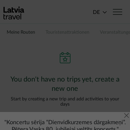
Direkt zum Inhalt
DE
Meine Routen
Touristenattraktionen
Veranstaltung
You don't have no trips yet, create a
new one
Start by creating a new trip and add activities to your
days
"
Koncertu sērija “Dienvidkurzemes dārgakmeņi”.
Pētera Vaska 80. jubilejai veltīts koncerts.
"