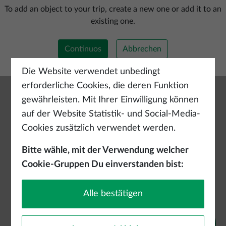
Neue Route hinzufügen
To add an object to your trip, create a new one or add it to an
existing one.
Continuos
Abbrechen
Die Website verwendet unbedingt
erforderliche Cookies, die deren Funktion
gewährleisten. Mit Ihrer Einwilligung können
auf der Website Statistik- und Social-Media-
Cookies zusätzlich verwendet werden.
Bitte wähle, mit der Verwendung welcher
Cookie-Gruppen Du einverstanden bist:
Alle bestätigen