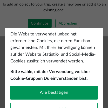
Neue Route hinzufügen
To add an object to your trip, create a new one or add it to an
existing one.
Continuos
Abbrechen
Die Website verwendet unbedingt
erforderliche Cookies, die deren Funktion
gewährleisten. Mit Ihrer Einwilligung können
auf der Website Statistik- und Social-Media-
Cookies zusätzlich verwendet werden.
Bitte wähle, mit der Verwendung welcher
Cookie-Gruppen Du einverstanden bist:
Alle bestätigen