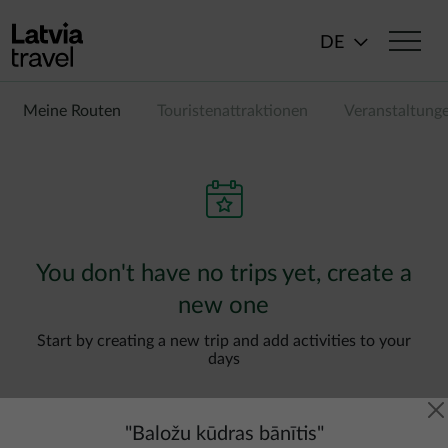
Direkt zum Inhalt
DE
Meine Routen
Touristenattraktionen
Veranstaltung
You don't have no trips yet, create a
new one
Start by creating a new trip and add activities to your
days
"
Baložu kūdras bānītis
"