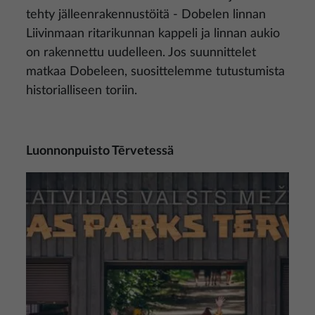
tehty jälleenrakennustöitä - Dobelen linnan
Liivinmaan ritarikunnan kappeli ja linnan aukio
on rakennettu uudelleen. Jos suunnittelet
matkaa Dobeleen, suosittelemme tutustumista
historialliseen toriin.
Luonnonpuisto Tērvetessä
Kuva