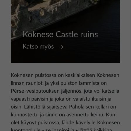
Koknese Castle ruins
Katso myös
Koknesen puistossa on keskiaikaisen Koknesen
linnan rauniot, ja yksi puiston lammista on
Pērse-vesiputouksen jäljennös, jota voi katsella
vapaasti päivisin ja joka on valaistu iltaisin ja
öisin. Lähistöllä sijaitseva Paholaisen kellari on
kunnostettu ja sinne on asennettu keinu. Kun
olet käynyt puistossa, lähde kävelylle Koknesen
luontopolulle - se inspiroi ja yllättää kaikkina