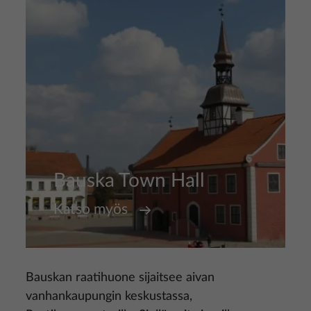
Bauska Town Hall
Katso myös
Bauskan raatihuone sijaitsee aivan
vanhankaupungin keskustassa,