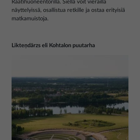
Raatihuoneentorilla. Siellä voit vierailla
näyttelyissä, osallistua retkille ja ostaa erityisiä
matkamuistoja.
Likteņdārzs eli Kohtalon puutarha
Kuva