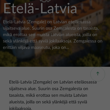
Etelä-Latvia
Etelä-Latvia (Zemgale) on Latvian eteläosassa
sijaitseva alue. Suurin osa Zemgalesta on tasaista,
mikä erottaa sen muista Latvian alueista, joilla on
sekä ylänköjä että syviä jokilaaksoja. Zemgalessa on
erittäin viljava maaseutu, joka on...
Etelä-Latvia (Zemgale) on Latvian eteläosassa
sijaitseva alue. Suurin osa Zemgalesta on
tasaista, mikä erottaa sen muista Latvian
alueista, joilla on sekä ylänköjä että syviä
jokilaaksoja.