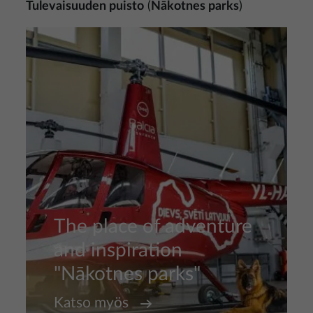
Tulevaisuuden puisto
(
Nākotnes parks
)
Kuva
The place of adventure
and inspiration
"Nākotnes parks"
Katso myös