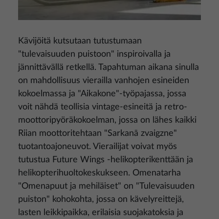
Kävijöitä kutsutaan tutustumaan
"tulevaisuuden puistoon" inspiroivalla ja
jännittävällä retkellä. Tapahtuman aikana sinulla
on mahdollisuus vierailla vanhojen esineiden
kokoelmassa ja "Aikakone"-työpajassa, jossa
voit nähdä teollisia vintage-esineitä ja retro-
moottoripyöräkokoelman, jossa on lähes kaikki
Riian moottoritehtaan "Sarkanā zvaigzne"
tuotantoajoneuvot. Vierailijat voivat myös
tutustua Future Wings -helikopterikenttään ja
helikopterihuoltokeskukseen. Omenatarha
"Omenapuut ja mehiläiset" on "Tulevaisuuden
puiston" kohokohta, jossa on kävelyreittejä,
lasten leikkipaikka, erilaisia suojakatoksia ja