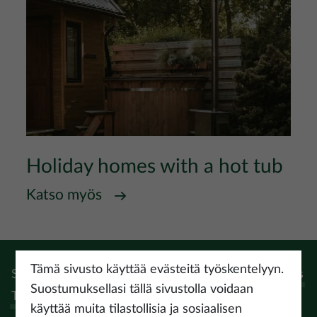
Holiday homes with a hot tub
Katso myös
Tämä sivusto käyttää evästeitä työskentelyyn.
Seuraa:
Instagram
Facebook
Pinterest
Youtube
Threads
Suostumuksellasi tällä sivustolla voidaan
Tiktok
käyttää muita tilastollisia ja sosiaalisen