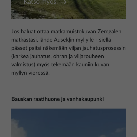
Katso myös
Jos haluat ottaa matkamuistokuvan Zemgalen
matkastasi, lähde Ausekļin myllylle - siellä
pääset paitsi näkemään viljan jauhatusprosessin
(karkea jauhatus, ohran ja viljarouheen
valmistus) myös tekemään kauniin kuvan
myllyn vieressä.
Bauskan raatihuone ja vanhakaupunki
Kuva