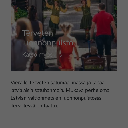
Tērveten
luonnonpuisto
Katso myös
Vieraile Tērveten satumaailmassa ja tapaa
latvialaisia satuhahmoja. Mukava perheloma
Latvian valtionmetsien luonnonpuistossa
Tērvetessä on taattu.