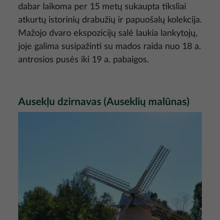
dabar laikoma per 15 metų sukaupta tiksliai
atkurtų istorinių drabužių ir papuošalų kolekcija.
Mažojo dvaro ekspozicijų salė laukia lankytojų,
joje galima susipažinti su mados raida nuo 18 a.
antrosios pusės iki 19 a. pabaigos.
Ausekļu dzirnavas (Auseklių malūnas)
Nuotrauka