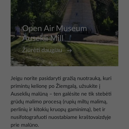
Open Air Museum
Ausekļi Mill
Žiūrėti daugiau
Jeigu norite pasidaryti gražią nuotrauką, kuri
primintų kelionę po Žiemgalą, užsukite į
Auseklių malūną – ten galėsite ne tik stebėti
grūdų malimo procesą (rupių miltų malimą,
perlinių ir kitokių kruopų gaminimą), bet ir
nusifotografuoti nuostabiame kraštovaizdyje
prie malūno.