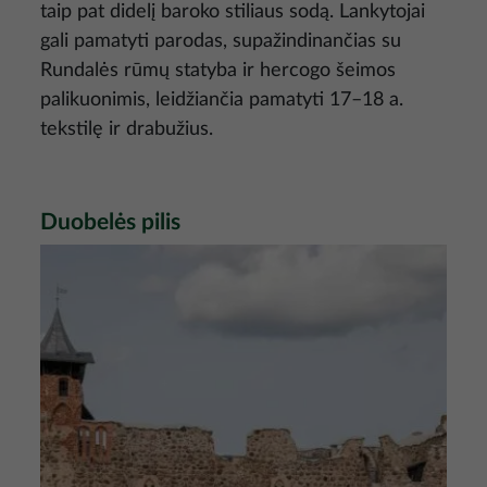
taip pat didelį baroko stiliaus sodą. Lankytojai
gali pamatyti parodas, supažindinančias su
Rundalės rūmų statyba ir hercogo šeimos
palikuonimis, leidžiančia pamatyti 17–18 a.
tekstilę ir drabužius.
Duobelės pilis
Nuotrauka