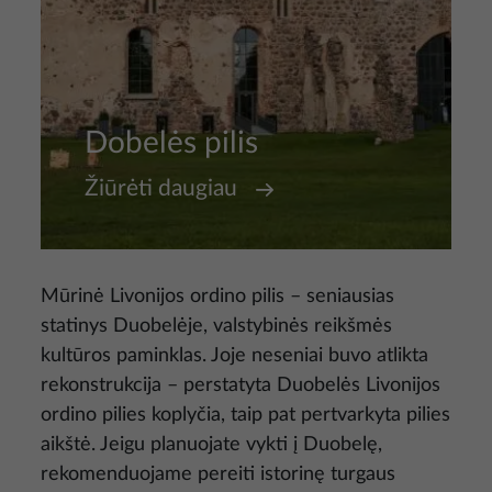
Dobelės pilis
Žiūrėti daugiau
Mūrinė Livonijos ordino pilis – seniausias
statinys Duobelėje, valstybinės reikšmės
kultūros paminklas. Joje neseniai buvo atlikta
rekonstrukcija – perstatyta Duobelės Livonijos
ordino pilies koplyčia, taip pat pertvarkyta pilies
aikštė. Jeigu planuojate vykti į Duobelę,
rekomenduojame pereiti istorinę turgaus