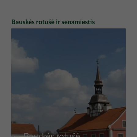
Bauskės rotušė ir senamiestis
Nuotrauka
Bauskės rotušė