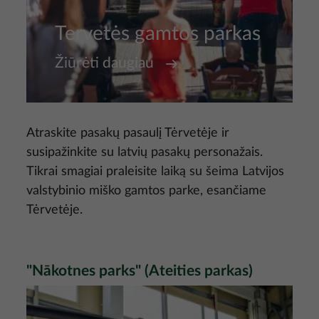
Tervetės gamtos parkas
Žiūrėti daugiau
Atraskite pasakų pasaulį Tėrvetėje ir
susipažinkite su latvių pasakų personažais.
Tikrai smagiai praleisite laiką su šeima Latvijos
valstybinio miško gamtos parke, esančiame
Tėrvetėje.
"Nākotnes parks"
(Ateities parkas)
Nuotrauka