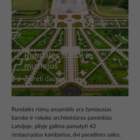
Rundalės rūmai ir
muziejus
Žiūrėti daugiau
Rundalės rūmų ansamblis yra žymiausias
baroko ir rokoko architektūros paminklas
Latvijoje, pilyje galima pamatyti 43
restauruotus kambarius, dvi paradines sales,