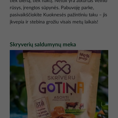
tiek dieną, tiek naktį. Netoli yra atkurtas Velnio
rūsys, įrengtos sūpynės. Pabuvoję parke,
pasivaikščiokite Kuoknesės pažintiniu taku – jis
įkvepia ir stebina grožiu visais metų laikais!
Skryverių saldumynų meka
Nuotrauka