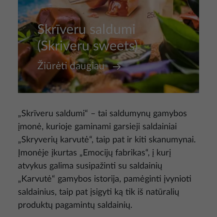
Skrīveru saldumi
(Skriveru sweets)
Žiūrėti daugiau
„Skrīveru saldumi“ – tai saldumynų gamybos
įmonė, kurioje gaminami garsieji saldainiai
„Skryverių karvutė“, taip pat ir kiti skanumynai.
Įmonėje įkurtas „Emocijų fabrikas“, į kurį
atvykus galima susipažinti su saldainių
„Karvutė“ gamybos istorija, pamėginti įvynioti
saldainius, taip pat įsigyti ką tik iš natūralių
produktų pagamintų saldainių.