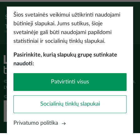
Šios svetainės veikimui užtikrinti naudojami
Sek:
Instagram
Facebook
Pinterest
Youtube
Threads
būtinieji slapukai. Jums sutikus, šioje
Tiktok
svetainėje gali būti naudojami papildomi
statistiniai ir socialinių tinklų slapukai.
Pasirinkite, kurią slapukų grupę sutinkate
naudoti:
Patvirtinti visus
© Latvijas Investīciju un attīstības aģentūra (LIAA) Pērses iela 2, Rīga,
LV-1442 www.liaa.gov.lv
© 2026 latvia.travel. All rights reserved
Socialinių tinklų slapukai
Privatumo politika