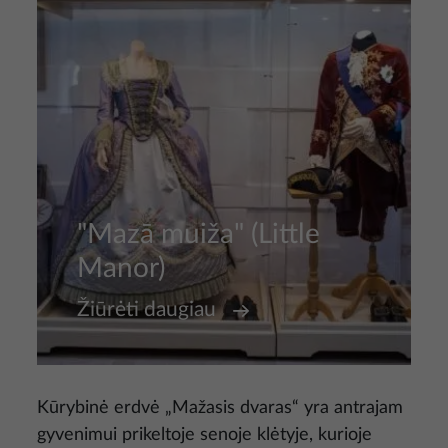
"Mazā muiža" (Little
Manor)
Žiūrėti daugiau
Kūrybinė erdvė „Mažasis dvaras“ yra antrajam
gyvenimui prikeltoje senoje klėtyje, kurioje