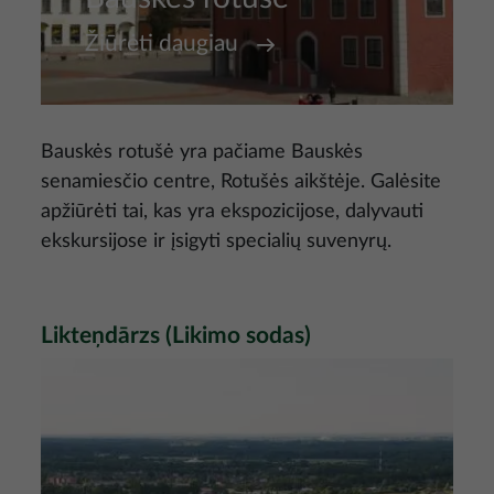
Žiūrėti daugiau
Bauskės rotušė yra pačiame Bauskės
senamiesčio centre, Rotušės aikštėje. Galėsite
apžiūrėti tai, kas yra ekspozicijose, dalyvauti
ekskursijose ir įsigyti specialių suvenyrų.
Likteņdārzs
(Likimo sodas)
Nuotrauka