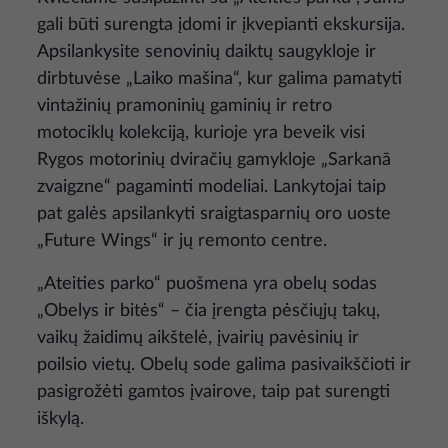
gali būti surengta įdomi ir įkvepianti ekskursija.
Apsilankysite senovinių daiktų saugykloje ir
dirbtuvėse „Laiko mašina“, kur galima pamatyti
vintažinių pramoninių gaminių ir retro
motociklų kolekciją, kurioje yra beveik visi
Rygos motorinių dviračių gamykloje „Sarkanā
zvaigzne“ pagaminti modeliai. Lankytojai taip
pat galės apsilankyti sraigtasparnių oro uoste
„Future Wings“ ir jų remonto centre.
„Ateities parko“ puošmena yra obelų sodas
„Obelys ir bitės“ – čia įrengta pėsčiųjų takų,
vaikų žaidimų aikštelė, įvairių pavėsinių ir
poilsio vietų. Obelų sode galima pasivaikščioti ir
pasigrožėti gamtos įvairove, taip pat surengti
iškylą.