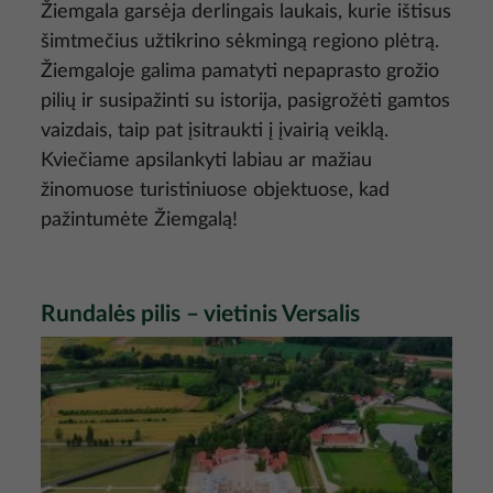
Žiemgala garsėja derlingais laukais, kurie ištisus
šimtmečius užtikrino sėkmingą regiono plėtrą.
Žiemgaloje galima pamatyti nepaprasto grožio
pilių ir susipažinti su istorija, pasigrožėti gamtos
vaizdais, taip pat įsitraukti į įvairią veiklą.
Kviečiame apsilankyti labiau ar mažiau
žinomuose turistiniuose objektuose, kad
pažintumėte Žiemgalą!
Rundalės pilis – vietinis Versalis
Nuotrauka