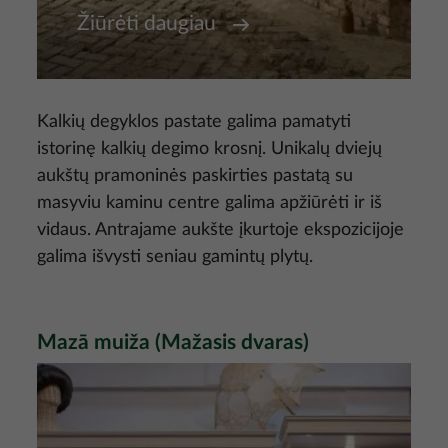
Žiūrėti daugiau
Kalkių degyklos pastate galima pamatyti
istorinę kalkių degimo krosnį. Unikalų dviejų
aukštų pramoninės paskirties pastatą su
masyviu kaminu centre galima apžiūrėti ir iš
vidaus. Antrajame aukšte įkurtoje ekspozicijoje
galima išvysti seniau gamintų plytų.
Mazā muiža (Mažasis dvaras)
Nuotrauka