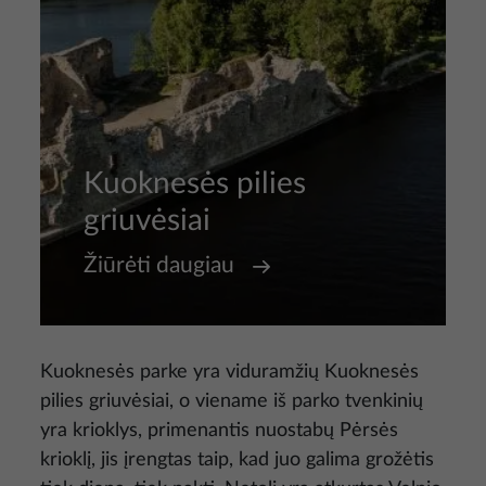
Kuoknesės pilies
griuvėsiai
Žiūrėti daugiau
Kuoknesės parke yra viduramžių Kuoknesės
pilies griuvėsiai, o viename iš parko tvenkinių
yra krioklys, primenantis nuostabų Pėrsės
krioklį, jis įrengtas taip, kad juo galima grožėtis