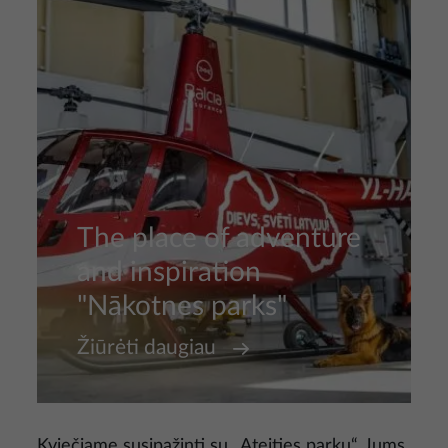
The place of adventure
and inspiration
"Nākotnes parks"
Žiūrėti daugiau
Kviečiame susipažinti su „Ateities parku“, Jums