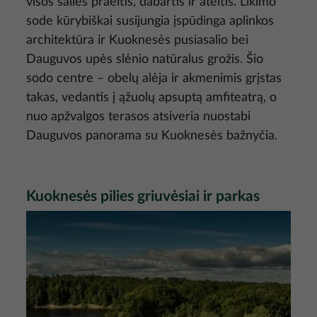
visos šalies praeitis, dabartis ir ateitis. Likimo
sode kūrybiškai susijungia įspūdinga aplinkos
architektūra ir Kuoknesės pusiasalio bei
Dauguvos upės slėnio natūralus grožis. Šio
sodo centre – obelų alėja ir akmenimis grįstas
takas, vedantis į ąžuolų apsuptą amfiteatrą, o
nuo apžvalgos terasos atsiveria nuostabi
Dauguvos panorama su Kuoknesės bažnyčia.
Kuoknesės pilies griuvėsiai ir parkas
Nuotrauka