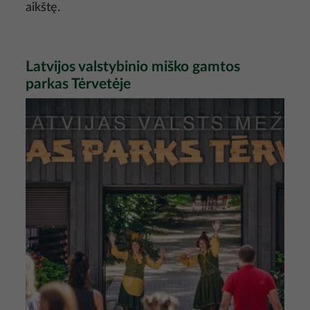
aikštę.
Latvijos valstybinio miško gamtos
parkas Tėrvetėje
Nuotrauka