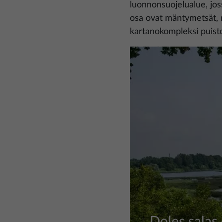
luonnonsuojelualue, jos
osa ovat mäntymetsät, m
kartanokompleksi puist
Kuva
Doles salas