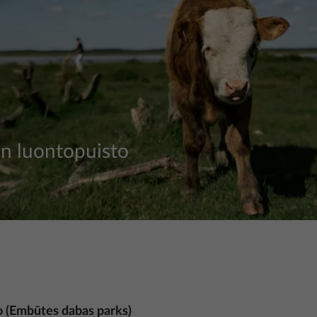
n luontopuisto
 (Embūtes dabas parks)