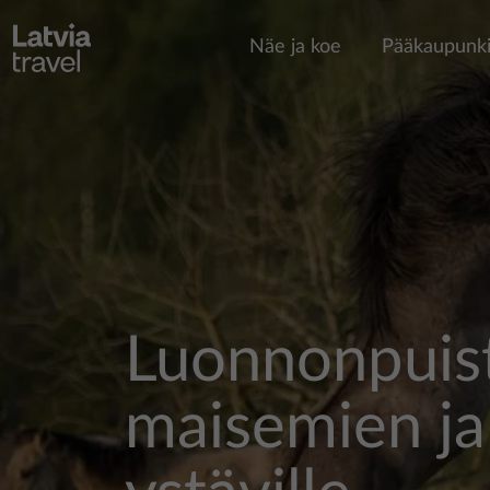
Hyppää pääsisältöön
Näe ja koe
Pääkaupunki
Luonnonpuis
maisemien ja