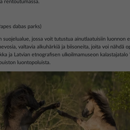
 ja rentoutumassa.
Papes dabas parks)
suojelualue, jossa voit tutustua ainutlaatuisiin luonnon 
ihevosia, valtavia alkuhärkiä ja biisoneita, joita voi nähd
ka ja Latvian etnografisen ulkoilmamuseon kalastajatalo "
 puiston luontopoluista.