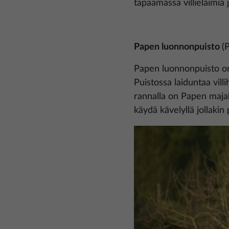
tapaamassa villieläimiä
Papen luonnonpuisto
(
Papen luonnonpuisto on 
Puistossa laiduntaa vill
rannalla on Papen majak
käydä kävelyllä jollakin
Kuva