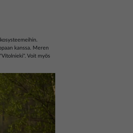
ekosysteemeihin.
ä oppaan kanssa. Meren
Vītolnieki". Voit myös