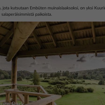
 jota kutsutaan Embūten muinaislaaksoksi, on yksi Kuu
 salaperäisimmistä paikoista.
ure Park