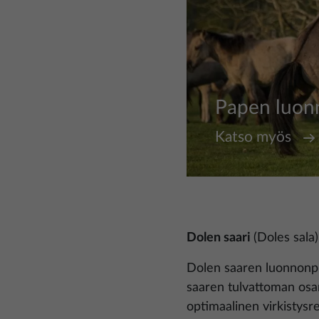
Papen luon
Katso myös
Dolen saari
(Doles sala)
Dolen saaren luonnonpui
saaren tulvattoman osan
optimaalinen virkistys