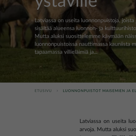
ystäville
Latviassa on useita luonnonpuistoja, joista
sisältää alueensa luonnon- ja kulttuurihistor
Mutta aluksi suosittelemme käymään näis
luonnonpuistoissa nauttimassa kauniista m
tapaamassa villieläimiä ja...
ETUSIVU
LUONNONPUISTOT MAISEMIEN JA EL
Latviassa on useita luon
arvoja. Mutta aluksi s