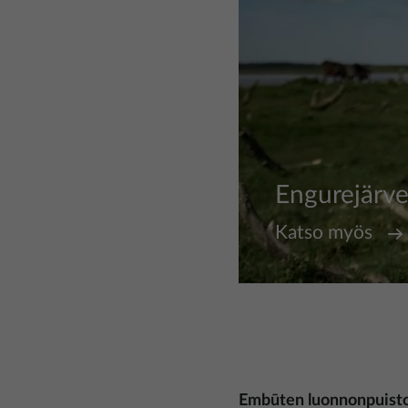
Engurejärve
Katso myös
Embūten luonnonpuisto