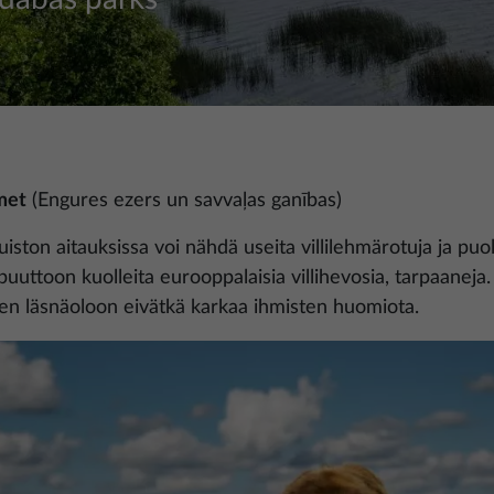
umet
(Engures ezers un savvaļas ganības)
ston aitauksissa voi nähdä useita villilehmärotuja ja puol
uuttoon kuolleita eurooppalaisia villihevosia, tarpaaneja. 
ten läsnäoloon eivätkä karkaa ihmisten huomiota.