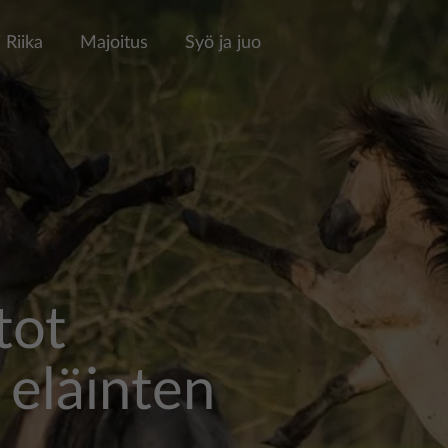
 Riika
Majoitus
Syö ja juo
tot
 eläinten