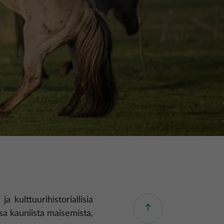
a kulttuurihistoriallisia
a kauniista maisemista,