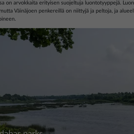
sa on arvokkaita erityisen suojeltuja luontotyyppejä. Lu
utta Väinäjoen penkereillä on niittyjä ja peltoja, ja alue
oineen.
 dabas parks