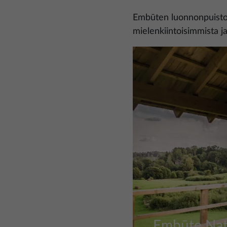
Embūten luonnonpuisto,
mielenkiintoisimmista ja
Kuva
Embūte Nat