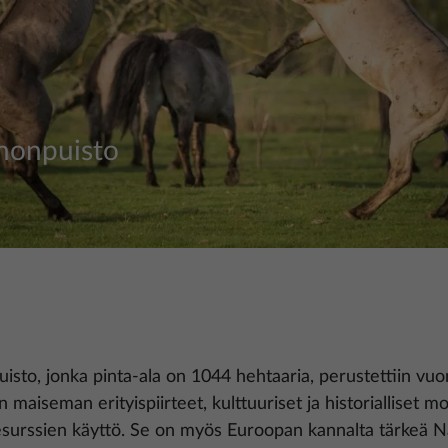
nonpuisto
sto, jonka pinta-ala on 1044 hehtaaria, perustettiin vu
 maiseman erityispiirteet, kulttuuriset ja historialliset 
resurssien käyttö. Se on myös Euroopan kannalta tärkeä N