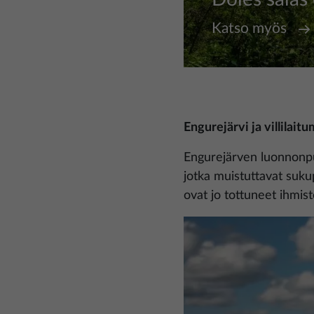
Katso myös
Engurejärvi ja villilait
Engurejärven luonnonpui
jotka muistuttavat sukup
ovat jo tottuneet ihmis
Kuva