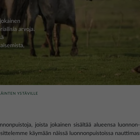
 jokainen
iallisia arvoja.
sä
aisemista,
ÄINTEN YSTÄVILLE
nonpuistoja, joista jokainen sisältää alueensa luonnon- j
uosittelemme käymään näissä luonnonpuistoissa nauttimass