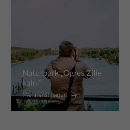
Naturpark „Ogres Zilie
kalni“
Mehr anschauen