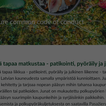
ture common code of conduct
 tapaa matkustaa - patikointi, pyöräily ja 
tapaa liikkua - patikointi, pyöräily ja julkinen liikenne - t
Latvian kauneudesta samalla ympäristöä kunnioittaen. Jul
 kehitetty ja tarjoaa nopean pääsyn mihin tahansa kaupunki
öräillen tai patikoiden. Junat on mukautettu polkupyörien 
äsyn suurimpiin kaupunkeihin ja syrjäisiinkin paikkoihin. 
semista ja polkupyöräkuljetuksesta on saatavilla
Pasažieru