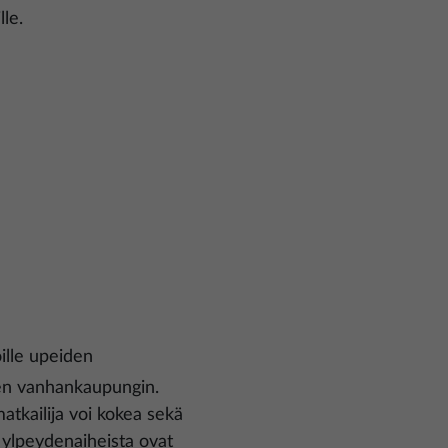
le.
oille upeiden
ksen vanhankaupungin.
atkailija voi kokea sekä
 ylpeydenaiheista ovat