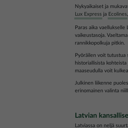
Nykyaikaiset ja mukavat
Lux Express
ja
Ecolines
Paras aika vaellukselle L
vaikeustasoja. Vaeltamal
rannikkopolkuja pitkin.
Pyöräilen voit tutustua
historiallisista kohteis
maaseudulla voit kulkea 
Julkinen liikenne puole
erinomainen valinta niill
Latvian kansallis
Latviassa on neljä suurt