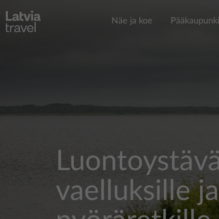
Hyppää pääsisältöön
Näe ja koe
Pääkaupunki
Luontoystäväl
vaelluksille ja