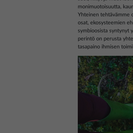
monimuotoisuutta, kaune
Yhteinen tehtävämme on s
osat, ekosysteemien eh
symbioosista syntynyt y
perintö on perusta yht
tasapaino ihmisen toimi
Kuva