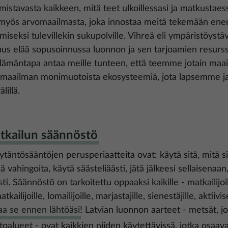
mistavasta kaikkeen, mitä teet ulkoillessasi ja matkustaess
 myös arvomaailmasta, joka innostaa meitä tekemään e
miseksi tulevillekin sukupolville. Vihreä eli ympäristöystävä
uus elää sopusoinnussa luonnon ja sen tarjoamien resurss
lämäntapa antaa meille tunteen, että teemme jotain maail
 maailman monimuotoista ekosysteemiä, jota lapsemme 
lillä.
tkailun säännöstö
täntösääntöjen perusperiaatteita ovat: käytä sitä, mitä si
lä vahingoita, käytä säästeliäästi, jätä jälkeesi sellaisena
sti. Säännöstö on tarkoitettu oppaaksi kaikille - matkailijo
tkailijoille, lomailijoille, marjastajille, sienestäjille, aktiiv
aa se ennen lähtöäsi
! Latvian luonnon aarteet - metsät, j
ntoalueet - ovat kaikkien niiden käytettävissä, jotka osaav