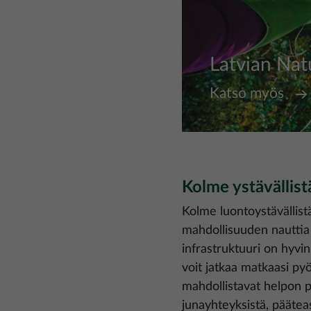
Latvian Na
Katso myös
Kolme ystävällistä
Kolme luontoystävällistä 
mahdollisuuden nauttia 
infrastruktuuri on hyvin
voit jatkaa matkaasi py
mahdollistavat helpon pä
junayhteyksistä, päätea