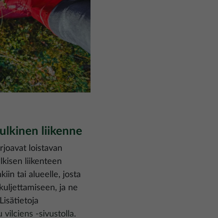
julkinen liikenne
arjoavat loistavan
kisen liikenteen
in tai alueelle, josta
kuljettamiseen, ja ne
Lisätietoja
 vilciens -sivustolla
.