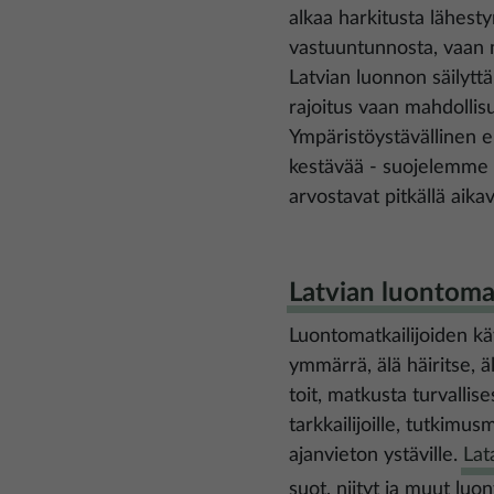
alkaa harkitusta lähesty
vastuuntunnosta, vaan
Latvian luonnon säilyttä
rajoitus vaan mahdollis
Ympäristöystävällinen e
kestävää - suojelemme
arvostavat pitkällä aikavä
Latvian luontoma
Luontomatkailijoiden käy
ymmärrä, älä häiritse, ä
toit, matkusta turvallise
tarkkailijoille, tutkimusma
ajanvieton ystäville.
Lat
suot, niityt ja muut luo