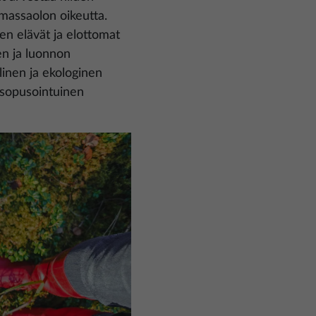
emassaolon oikeutta.
en elävät ja elottomat
n ja luonnon
linen ja ekologinen
 sopusointuinen