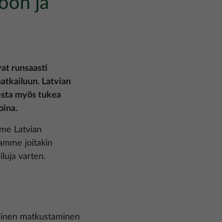
toon ja
at runsaasti
atkailuun. Latvian
esta myös tukea
oina.
mme Latvian
amme joitakin
iluja varten.
ällinen matkustaminen