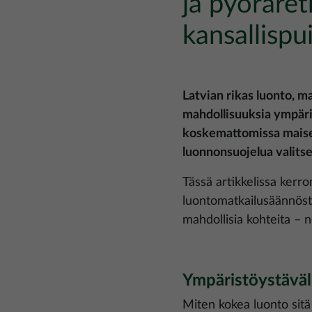
ja pyöräret
kansallispui
Latvian rikas luonto, 
mahdollisuuksia ympäri
koskemattomissa maise
luonnonsuojelua valits
Tässä artikkelissa kerr
luontomatkailusäännöst
mahdollisia kohteita – n
Ympäristöystäväl
Miten kokea luonto sitä