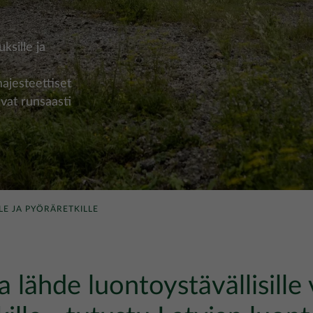
uksille ja
majesteettiset
vat runsaasti
LE JA PYÖRÄRETKILLE
a lähde luontoystävällisille 