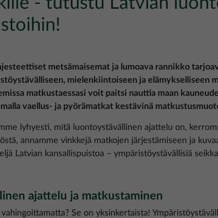
kille - tutustu Latvian luon
stoihin!
majesteettiset metsämaisemat ja lumoava rannikko tarjoav
stöystävälliseen, mielenkiintoiseen ja elämykselliseen m
missa matkustaessasi voit paitsi nauttia maan kauneud
emalla vaellus- ja pyörämatkat kestävinä matkustusmuot
omme lyhyesti, mitä luontoystävällinen ajattelu on, kerro
östä, annamme vinkkejä matkojen järjestämiseen ja kuva
eljä Latvian kansallispuistoa – ympäristöystävällisiä seikka
linen ajattelu ja matkustaminen
 vahingoittamatta? Se on yksinkertaista! Ympäristöystäv