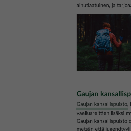
ainutlaatuinen, ja tarj
Kuva
Gaujan kansallisp
Gaujan kansallispuisto
,
vaellusreittien lisäksi 
Gaujan kansallispuisto o
metsän että jugendtyyli