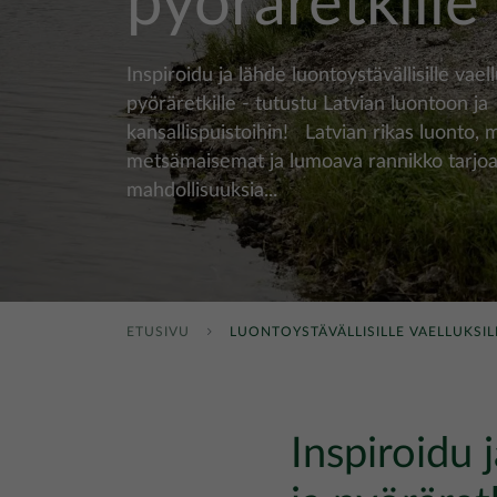
pyöräretkille
Inspiroidu ja lähde luontoystävällisille vaell
pyöräretkille - tutustu Latvian luontoon ja
kansallispuistoihin! Latvian rikas luonto, 
metsämaisemat ja lumoava rannikko tarjoa
mahdollisuuksia...
ETUSIVU
LUONTOYSTÄVÄLLISILLE VAELLUKSIL
Inspiroidu j