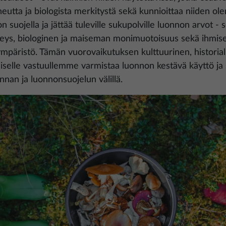
utta ja biologista merkitystä sekä kunnioittaa niiden ol
uojella ja jättää tuleville sukupolville luonnon arvot - s
eys, biologinen ja maiseman monimuotoisuus sekä ihmise
mpäristö. Tämän vuorovaikutuksen kulttuurinen, historial
eiselle vastuullemme varmistaa luonnon kestävä käyttö ja
nnan ja luonnonsuojelun välillä.