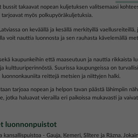
 bussit takaavat nopean kuljetuksen valitsemaasi kohtees
, tarjoavat myös polkupyöräkuljetuksia.
atviassa on keväällä ja kesällä merkityillä vaellusreiteillä, j
la voit nauttia luonnosta ja sen rauhasta kävelemällä mets
 sekä kaupunkeihin että maaseutuun ja nauttia rikkaista 
ta ja kulttuuriperinnöstä. Suurissa kaupungeissa on turvalli
luonnonkauniita reittejä metsien ja niittyjen halki.
staan tarjoaa nopean ja helpon tavan päästä lähimpiin näht
e, jotka haluavat vierailla eri paikoissa mukavasti ja vaiva
et luonnonpuistot
a kansallispuistoa - Gauja, Ķemeri, Slītere ja Rāzna. Jokai