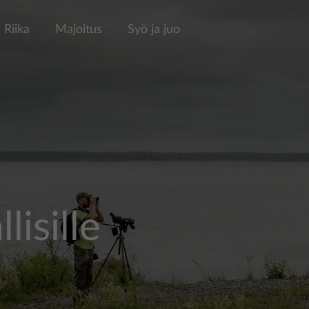
 Riika
Majoitus
Syö ja juo
lisille