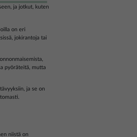
een, ja jotkut, kuten
oilla on eri
issä, jokirantoja tai
luonnonmaisemista,
sia pyöräteitä, mutta
ävyyksiin, ja se on
ttomasti.
nen niistä on