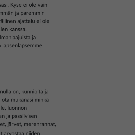
asi. Kyse ei ole vain
nemmän ja paremmin
llinen ajattelu ei ole
ien kanssa.
manlaajuista ja
ja lapsenlapsemme
nulla on, kunnioita ja
an, ota mukanasi minkä
ille, luonnon
isen ja passiivisen
oet, järvet, merenrannat,
at arvostaa niiden