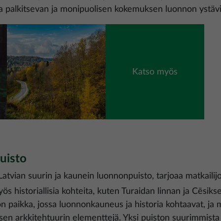
oaa palkitsevan ja monipuolisen kokemuksen luonnon ystävil
Kuva
Katso myös
uisto
 Latvian suurin ja kaunein luonnonpuisto, tarjoaa matkailij
myös historiallisia kohteita, kuten Turaidan linnan ja Cēsi
n paikka, jossa luonnonkauneus ja historia kohtaavat, ja m
sen arkkitehtuurin elementtejä. Yksi puiston suurimmista