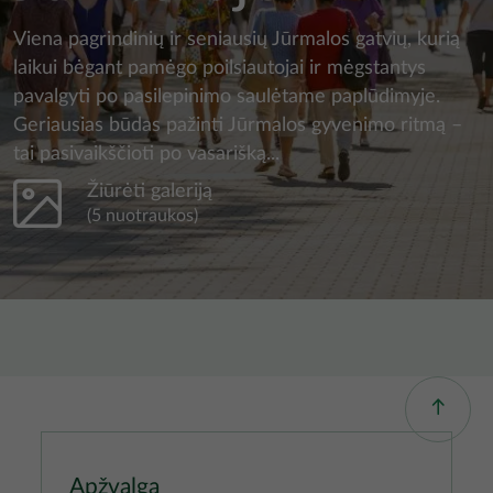
Viena pagrindinių ir seniausių Jūrmalos gatvių, kurią
laikui bėgant pamėgo poilsiautojai ir mėgstantys
pavalgyti po pasilepinimo saulėtame paplūdimyje.
Geriausias būdas pažinti Jūrmalos gyvenimo ritmą –
tai pasivaikščioti po vasarišką...
Žiūrėti galeriją
(5 nuotraukos)
Apžvalga