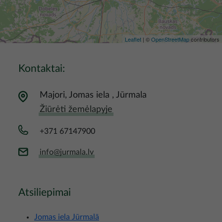
Leaflet
| ©
OpenStreetMap
contributors
Kontaktai:
Majori, Jomas iela , Jūrmala
Žiūrėti žemėlapyje
+371 67147900
info@jurmala.lv
Atsiliepimai
Jomas iela Jūrmalā