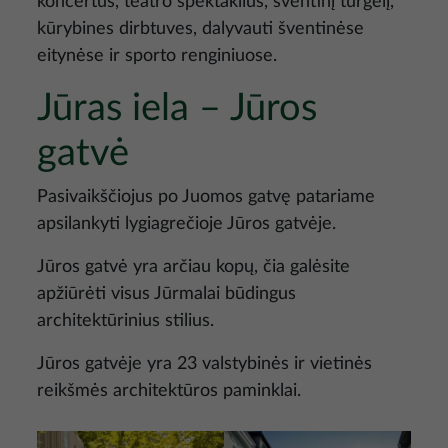
koncertus, teatro spektaklius, šventinį turgelį,
kūrybines dirbtuves, dalyvauti šventinėse
eitynėse ir sporto renginiuose.
Jūras iela – Jūros
gatvė
Pasivaikščiojus po Juomos gatvę patariame
apsilankyti lygiagrečioje Jūros gatvėje.
Jūros gatvė yra arčiau kopų, čia galėsite
apžiūrėti visus Jūrmalai būdingus
architektūrinius stilius.
Jūros gatvėje yra 23 valstybinės ir vietinės
reikšmės architektūros paminklai.
Nuotrauka
Nuotrauka