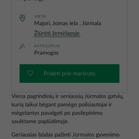
VIETA
Majori, Jomas iela , Jūrmala
Žiūrėti žemėlapyje
KATEGORIJA
Pramogos
Pridėti prie maršruto
Viena pagrindinių ir seniausių Jūrmalos gatvių,
kurią laikui bėgant pamėgo poilsiautojai ir
mėgstantys pavalgyti po pasilepinimo
saulėtame paplūdimyje.
Geriausias būdas pažinti
Jūrmalos
gyvenimo