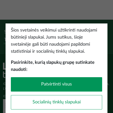
Šios svetainės veikimui užtikrinti naudojami
Sek:
Instagram
Facebook
Pinterest
Youtube
Threads
būtinieji slapukai. Jums sutikus, šioje
Tiktok
svetainėje gali būti naudojami papildomi
statistiniai ir socialinių tinklų slapukai.
Pasirinkite, kurią slapukų grupę sutinkate
naudoti:
Patvirtinti visus
© Latvijas Investīciju un attīstības aģentūra (LIAA) Pērses iela 2, Rīga,
LV-1442 www.liaa.gov.lv
© 2026 latvia.travel. All rights reserved
Socialinių tinklų slapukai