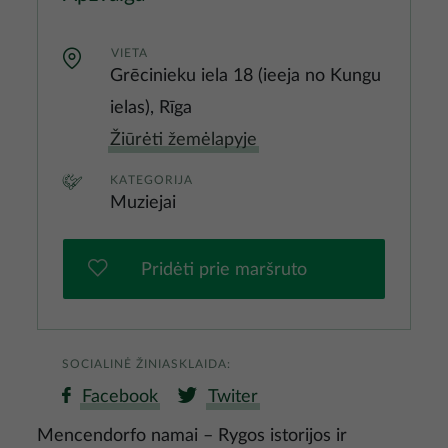
VIETA
Grēcinieku iela 18 (ieeja no Kungu
ielas), Rīga
Žiūrėti žemėlapyje
KATEGORIJA
Muziejai
Pridėti prie maršruto
SOCIALINĖ ŽINIASKLAIDA:
Facebook
Twiter
Mencendorfo namai – Rygos istorijos ir