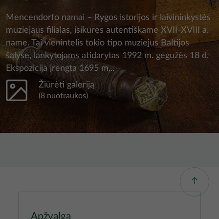
Mencendorfo namai – Rygos istorijos ir laivininkystės
muziejaus filialas, įsikūręs autentiškame XVII-XVIII a.
name. Tai vienintelis tokio tipo muziejus Baltijos
šalyse, lankytojams atidarytas 1992 m. gegužės 18 d.
Ekspozicija įrengta 1695 m...
Žiūrėti galeriją
(8 nuotraukos)
Apžvalga