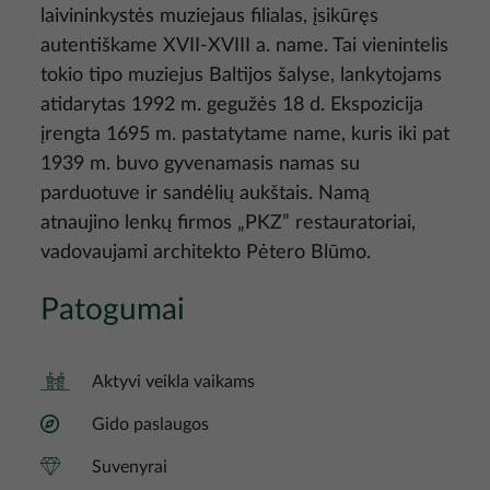
laivininkystės muziejaus filialas, įsikūręs
autentiškame XVII-XVIII a. name. Tai vienintelis
tokio tipo muziejus Baltijos šalyse, lankytojams
atidarytas 1992 m. gegužės 18 d. Ekspozicija
įrengta 1695 m. pastatytame name, kuris iki pat
1939 m. buvo gyvenamasis namas su
parduotuve ir sandėlių aukštais. Namą
atnaujino lenkų firmos „PKZ” restauratoriai,
vadovaujami architekto Pėtero Blūmo.
Patogumai
Aktyvi veikla vaikams
Gido paslaugos
Suvenyrai