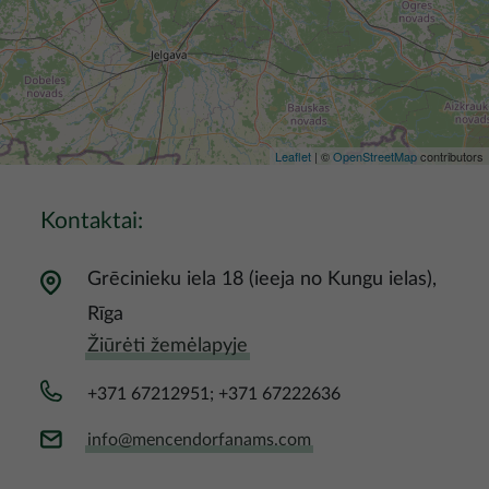
Leaflet
| ©
OpenStreetMap
contributors
Kontaktai:
Grēcinieku iela 18 (ieeja no Kungu ielas),
Rīga
Žiūrėti žemėlapyje
+371 67212951; +371 67222636
info@mencendorfanams.com