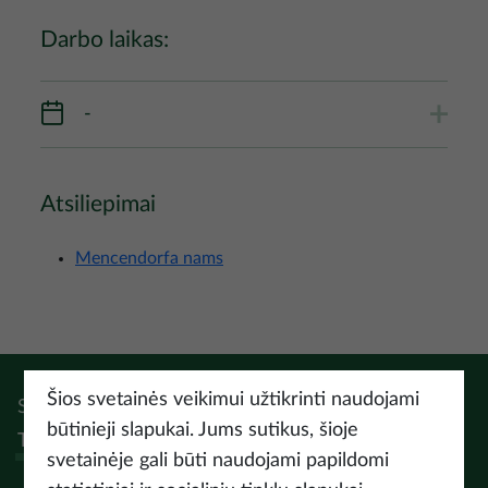
Darbo laikas:
-
Atsiliepimai
Mencendorfa nams
Šios svetainės veikimui užtikrinti naudojami
Sek:
Instagram
Facebook
Pinterest
Youtube
Threads
būtinieji slapukai. Jums sutikus, šioje
Tiktok
svetainėje gali būti naudojami papildomi