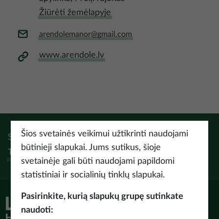
Žiūrėti žemėlapyje
arendolemanor@gmail.com
www.arendole.lv
Šios svetainės veikimui užtikrinti naudojami
Sek:
Instagram
Facebook
Pinterest
Youtube
Threads
būtinieji slapukai. Jums sutikus, šioje
Tiktok
svetainėje gali būti naudojami papildomi
statistiniai ir socialinių tinklų slapukai.
Pasirinkite, kurią slapukų grupę sutinkate
naudoti: