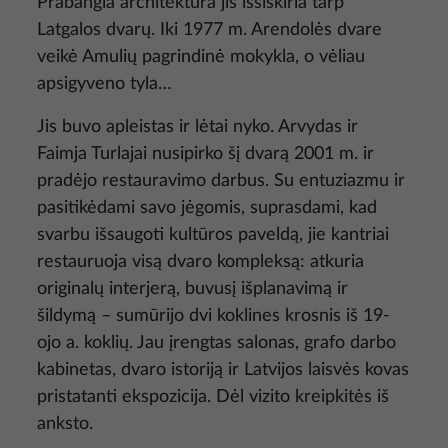
Prabangia architektūra jis išsiskiria tarp
Latgalos dvarų. Iki 1977 m. Arendolės dvare
veikė Amulių pagrindinė mokykla, o vėliau
apsigyveno tyla…
Jis buvo apleistas ir lėtai nyko. Arvydas ir
Faimja Turlajai nusipirko šį dvarą 2001 m. ir
pradėjo restauravimo darbus. Su entuziazmu ir
pasitikėdami savo jėgomis, suprasdami, kad
svarbu išsaugoti kultūros paveldą, jie kantriai
restauruoja visą dvaro kompleksą: atkuria
originalų interjerą, buvusį išplanavimą ir
šildymą – sumūrijo dvi koklines krosnis iš 19-
ojo a. koklių. Jau įrengtas salonas, grafo darbo
kabinetas, dvaro istoriją ir Latvijos laisvės kovas
pristatanti ekspozicija. Dėl vizito kreipkitės iš
anksto.