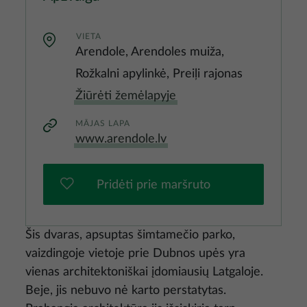
VIETA
Arendole, Arendoles muiža,
Rožkalni apylinkė, Preiļi rajonas
Žiūrėti žemėlapyje
MĀJAS LAPA
www.arendole.lv
Pridėti prie maršruto
Šis dvaras, apsuptas šimtamečio parko,
vaizdingoje vietoje prie Dubnos upės yra
vienas architektoniškai įdomiausių Latgaloje.
Beje, jis nebuvo nė karto perstatytas.