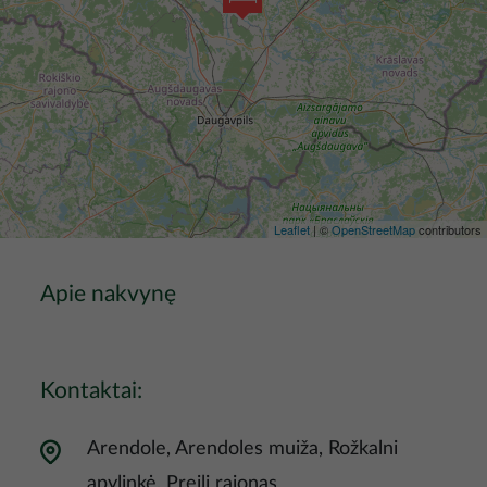
Leaflet
| ©
OpenStreetMap
contributors
Apie nakvynę
Kontaktai:
Arendole, Arendoles muiža, Rožkalni
apylinkė, Preiļi rajonas