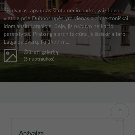
Šis dvaras, apsuptas šimtamečio parko, vaizdingoje
vietoje prie Dubnos upės yra vienas architektoniškai
įdomiausių Latgaloje. Beje, jis nebuvo nė karto
perstatytas. Prabangia architektūra jis išsiskiria tarp
Latgalos dvarų. Iki 1977 m....
Žiūrėti galeriją
(5 nuotraukos)
Apžvalga