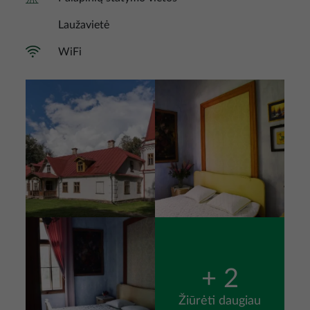
Laužavietė
WiFi
Nuotrauka
Nuotrauka
Nuotrauka
+ 2
Žiūrėti daugiau