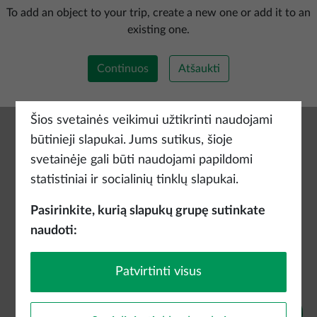
Pridėti naują maršrutą
To add an object to your trip, create a new one or add it to an
existing one.
Continuos
Atšaukti
Šios svetainės veikimui užtikrinti naudojami
būtinieji slapukai. Jums sutikus, šioje
svetainėje gali būti naudojami papildomi
statistiniai ir socialinių tinklų slapukai.
Pasirinkite, kurią slapukų grupę sutinkate
naudoti:
Patvirtinti visus