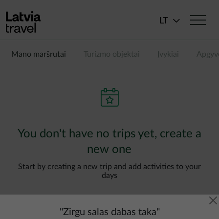
Pereiti į pagrindinį turinį
LT
Mano maršrutai
Turizmo objektai
Įvykiai
Apgyv
You don't have no trips yet, create a
new one
Start by creating a new trip and add activities to your
days
"
Zirgu salas dabas taka
"