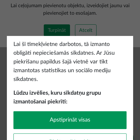
Pievienot jaunu maršrutu
Lai ceļojumam pievienotu objektu, izveidojiet jaunu vai
pievienojiet to esošajam.
Turpināt
Atcelt
Lai šī tīmekļvietne darbotos, tā izmanto
obligāti nepieciešamās sīkdatnes. Ar Jūsu
piekrišanu papildus šajā vietnē var tikt
izmantotas statistikas un sociālo mediju
sīkdatnes.
Lūdzu izvēlies, kuru sīkdatņu grupu
izmantošanai piekrīti:
Apstiprināt visas