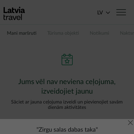
Pārlekt uz galveno saturu
LV
Mani maršruti
Tūrisma objekti
Notikumi
Nakts
Jums vēl nav neviena ceļojuma,
izveidojiet jaunu
Sāciet ar jauna ceļojuma izveidi un pievienojiet savām
dienām aktivitātes
"
Zirgu salas dabas taka
"