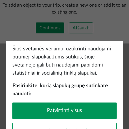
Pridėti naują maršrutą
To add an object to your trip, create a new one or add it to an
existing one.
Continuos
Atšaukti
Šios svetainės veikimui užtikrinti naudojami
būtinieji slapukai. Jums sutikus, šioje
svetainėje gali būti naudojami papildomi
statistiniai ir socialinių tinklų slapukai.
Pasirinkite, kurią slapukų grupę sutinkate
naudoti:
Patvirtinti visus