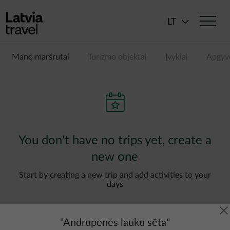
Pereiti į pagrindinį turinį
LT
Mano maršrutai
Turizmo objektai
Įvykiai
Apgyv
You don't have no trips yet, create a
new one
Start by creating a new trip and add activities to your
days
"
Andrupenes lauku sēta
"