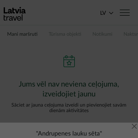
Pārlekt uz galveno saturu
LV
Mani maršruti
Tūrisma objekti
Notikumi
Nakts
Jums vēl nav neviena ceļojuma,
izveidojiet jaunu
Sāciet ar jauna ceļojuma izveidi un pievienojiet savām
dienām aktivitātes
"
Andrupenes lauku sēta
"