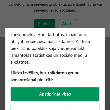
Pievienot jaunu maršrutu
Lai ceļojumam pievienotu objektu, izveidojiet jaunu vai
pievienojiet to esošajam.
Turpināt
Atcelt
Lai šī tīmekļvietne darbotos, tā izmanto
obligāti nepieciešamās sīkdatnes. Ar Jūsu
piekrišanu papildus šajā vietnē var tikt
izmantotas statistikas un sociālo mediju
sīkdatnes.
Lūdzu izvēlies, kuru sīkdatņu grupu
izmantošanai piekrīti:
Apstiprināt visas