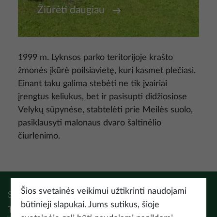
Žiūrėti daugiau
1999 m. Lyknsos parko teritorijoje krašto
žmonės įkūrė poilsiavietę, kuri kasmet plečiasi.
Einant taku galima stebėti ne tik įvairiai
įrengtus keliukus, bet ir pasisupti didžiosiose
Velykų sūpynėse, stabtelėti prie Meilės suolo,
pasiklausyti malonaus dvaro šaltinėlio
čiurlenimo.
Šios svetainės veikimui užtikrinti naudojami
Sek:
Instagram
Facebook
Pinterest
Youtube
Threads
būtinieji slapukai. Jums sutikus, šioje
Tiktok