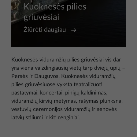
Kuoknesės pilies
griuvėsiai
Žiūrėti daugiau
Kuoknesės viduramžių pilies griuvėsiai vis dar
yra viena vaizdingiausių vietų tarp dviejų upių –
Persės ir Dauguvos. Kuoknesės viduramžių
pilies griuvėsiuose vyksta teatralizuoti
pastatymai, koncertai, pinigų kaldinimas,
viduramžių kirvių mėtymas, rašymas plunksna,
vestuvių ceremonijos viduramžių ir senovės
latvių stiliumi ir kiti renginiai.