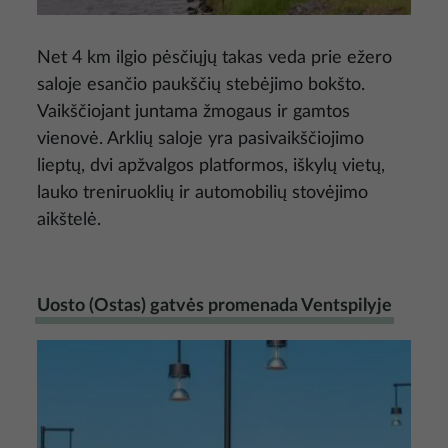
Net 4 km ilgio pėsčiųjų takas veda prie ežero
saloje esančio paukščių stebėjimo bokšto.
Vaikščiojant juntama žmogaus ir gamtos
vienovė. Arklių saloje yra pasivaikščiojimo
lieptų, dvi apžvalgos platformos, iškylų vietų,
lauko treniruoklių ir automobilių stovėjimo
aikštelė.
Uosto (Ostas) gatvės promenada Ventspilyje
Nuotrauka