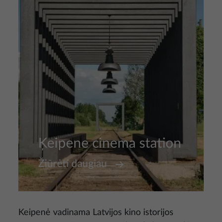
Ķeipene cinema station
Žiūrėti daugiau
Keipenė vadinama Latvijos kino istorijos