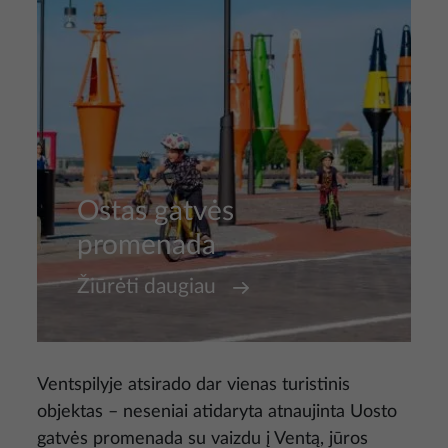
Ostas gatvės
promenada
Žiūrėti daugiau
Ventspilyje atsirado dar vienas turistinis
objektas – neseniai atidaryta atnaujinta Uosto
gatvės promenada su vaizdu į Ventą, jūros