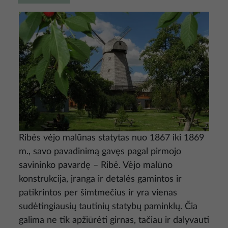
Nuotrauka
Ribės vėjo malūnas statytas nuo 1867 iki 1869
m., savo pavadinimą gavęs pagal pirmojo
savininko pavardę – Ribė. Vėjo malūno
konstrukcija, įranga ir detalės gamintos ir
patikrintos per šimtmečius ir yra vienas
sudėtingiausių tautinių statybų paminklų. Čia
galima ne tik apžiūrėti girnas, tačiau ir dalyvauti