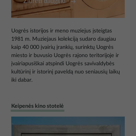
Žiūrėti daugiau
Uogrės istorijos ir meno muziejus įsteigtas
1981 m. Muziejaus kolekciją sudaro daugiau
kaip 40 000 įvairių įrankių, surinktų Uogrės
miesto ir buvusio Uogrės rajono teritorijoje ir
įvairiapusiškai atspindi Uogrės savivaldybės
kultūrinį ir istorinį paveldą nuo seniausių laikų
iki dabar.
Keipenės kino stotelė
Nuotrauka