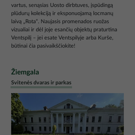
vartus, senąsias Uosto dirbtuves, įspūdingą
plūdurų kolekciją ir eksponuojamą locmanų
laivą „Rota“. Naujasis promenados ruožas
vizualiai ir dėl joje esančių objektų praturtina
Ventspilį – jei esate Ventspilyje arba Kurše,
būtinai čia pasivaikščiokite!
Žiemgala
Svitenės dvaras ir parkas
Nuotrauka