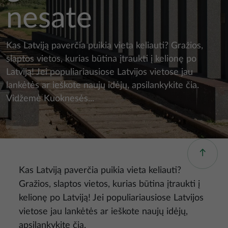
nesate
Kas Latviją paverčia puikia vieta keliauti? Gražios,
slaptos vietos, kurias būtina įtraukti į kelionę po
Latviją! Jei populiariausiose Latvijos vietose jau
lankėtės ar ieškote naujų idėjų, apsilankykite čia.
Vidžemė Kuoknesės...
Kas Latviją paverčia puikia vieta keliauti?
Gražios, slaptos vietos, kurias būtina įtraukti į
kelionę po Latviją! Jei populiariausiose Latvijos
vietose jau lankėtės ar ieškote naujų idėjų,
apsilankykite čia.