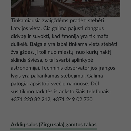
Tinkamiausia žvaigždėms pradėti stebėti
Latvijos vieta. Čia galima pajusti dangaus
didybę ir suvokti, kad žmonija yra tik maža
dulkelė. Balgalė yra labai tinkama vieta stebėti
žvaigždes, ji toli nuo miestų, nuo kurių naktį
sklinda šviesa, o tai svarbi aplinkybė
astronomijai. Techninis observatorijos įrangos
lygis yra pakankamas stebėjimui. Galima
patogiai apsistoti svečių namuose. Dėl
susitikimo tarkitės iš anksto šiais telefonais:
+371 220 82 212, +371 249 02 730.
Arklių salos (Zirgu sala) gamtos takas