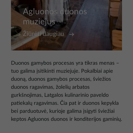
Agluonos duonos
muziejus
Žiūrėti daugiau
Duonos gamybos procesas yra tikras menas –
tuo galima įsitikinti muziejuje. Pokalbiai apie
duoną, duonos gamybos procesas, šviežios
duonos ragavimas, žolelių arbatos
gurkšnojimas, Latgalos kulinarinio paveldo
patiekalų ragavimas. Čia pat ir duonos kepykla
bei parduotuvė, kurioje galima įsigyti šviežiai
keptos Agluonos duonos ir konditerijos gaminių.