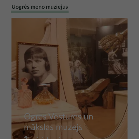
Uogrės meno muziejus
Nuotrauka
Ogres Vēstures un
mākslas muzejs