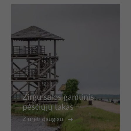
Nuotrauka
Zirgų salos gamtinis
pėsčiųjų takas
Žiūrėti daugiau