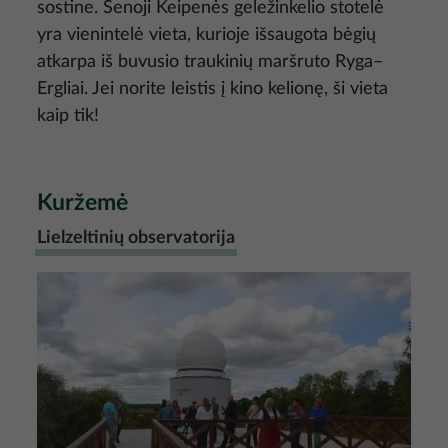
sostine. Senoji Keipenės geležinkelio stotelė
yra vienintelė vieta, kurioje išsaugota bėgių
atkarpa iš buvusio traukinių maršruto Ryga–
Ergliai. Jei norite leistis į kino kelionę, ši vieta
kaip tik!
Kuržemė
Lielzeltinių observatorija
Nuotrauka