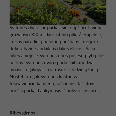
Svitenės dvaras ir parkas siūlo apžiūrėti vieną
gražiausių XIX a. klasicistinių pilių Žiemgaloje,
kurios paradinių patalpų puošnaus interjero
dekoratyvinė apdaila iš dalies išlikusi. Šalia
pilies abiejose Svitenės upės pusėse plyti pilies
parkas. Svitenės dvaro parke laibi medžiai
pinasi su galingais, čia rasite ir didžių ąžuolų.
Nustebinti gali Svitenės kaštonas –
tuščiaviduriu kamienu, tačiau vis dar stovi ir
puošia parką. Lankymasis iš anksto susitarus.
Ribės girnos