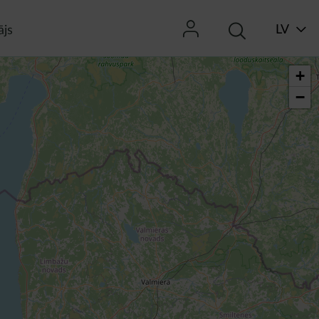
LV
ājs
+
−