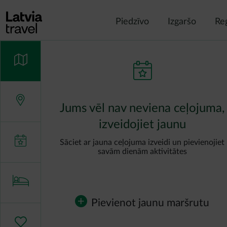
Pārlekt uz galveno saturu
Piedzīvo
Izgaršo
Re
Jums vēl nav neviena ceļojuma,
izveidojiet jaunu
Sāciet ar jauna ceļojuma izveidi un pievienojiet
savām dienām aktivitātes
Pievienot jaunu maršrutu