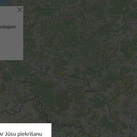
sošajam.
Ar Jūsu piekrišanu