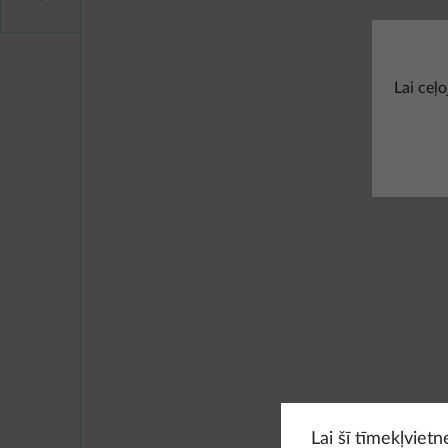
Lai ceļ
Lai šī tīmekļviet