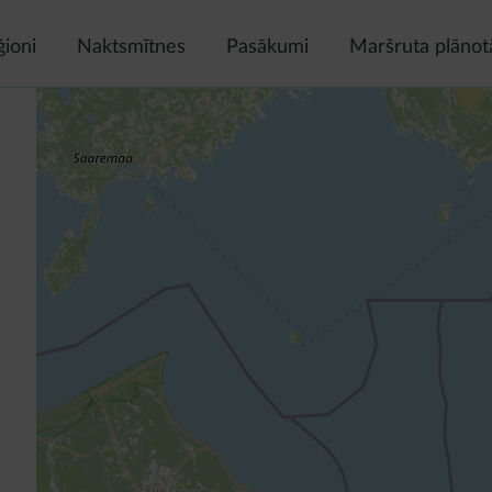
ģioni
Naktsmītnes
Pasākumi
Maršruta plānot