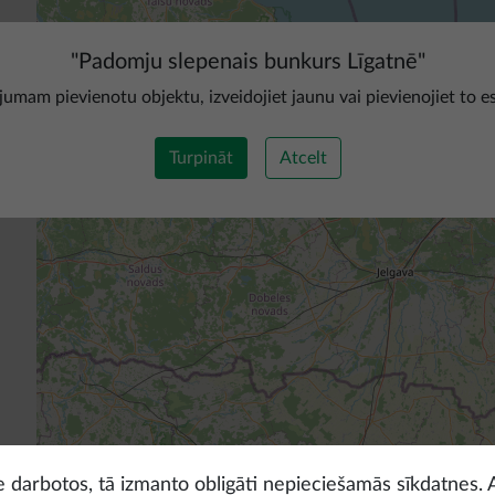
"
Padomju slepenais bunkurs Līgatnē
"
ojumam pievienotu objektu, izveidojiet jaunu vai pievienojiet to e
Turpināt
Atcelt
ne darbotos, tā izmanto obligāti nepieciešamās sīkdatnes. 