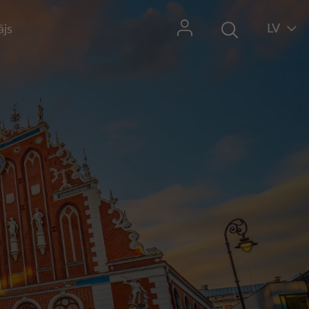
LV
ājs