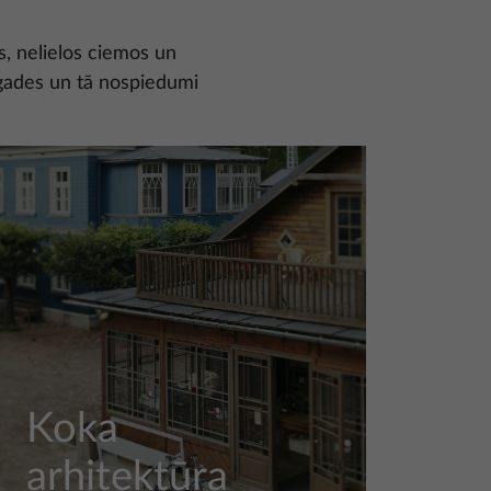
ās, nelielos ciemos un
gades un tā nospiedumi
Koka
arhitektūra