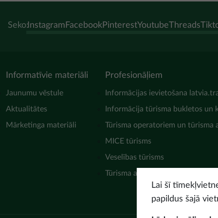
Seko:
Instagram
Facebook
Pinterest
Youtube
Threads
Tikt
Informatīvie materiāli
Profesionāļiem
Jaunumu vēstule
Informācijas ievietošana latvia.tr
Aktualitātes
Informācija tūrisma bukletos un 
Mārketinga materiāli
Tūrisma operatoriem un tūrisma
MICE tūrisms
Veselības tūrisms
Tūrisma asociācijas
Lai šī tīmekļviet
papildus šajā viet