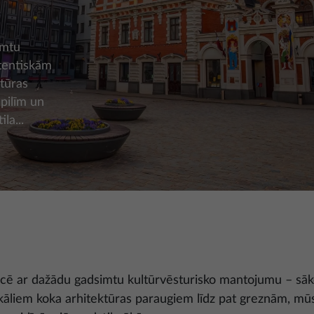
imtu
tentiskām
tūras
pilīm un
la...
iecē ar dažādu gadsimtu kultūrvēsturisko mantojumu – sā
kāliem koka arhitektūras paraugiem līdz pat greznām, mū