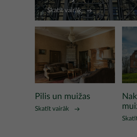
Skatīt vairāk
Pilis un muižas
Nak
mui
Skatīt vairāk
Skatī