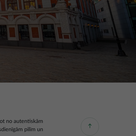
kot no autentiskām
sdienīgām pilīm un