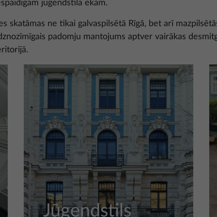
spaidīgām jūgendstila ēkām.
les skatāmas ne tikai galvaspilsētā Rīgā, bet arī mazpilsēt
dznozīmīgais padomju mantojums aptver vairākas desmit
ritorijā.
Jūgendstils