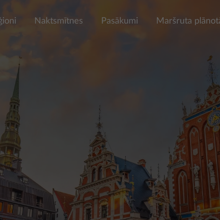
ģioni
Naktsmītnes
Pasākumi
Maršruta plānot