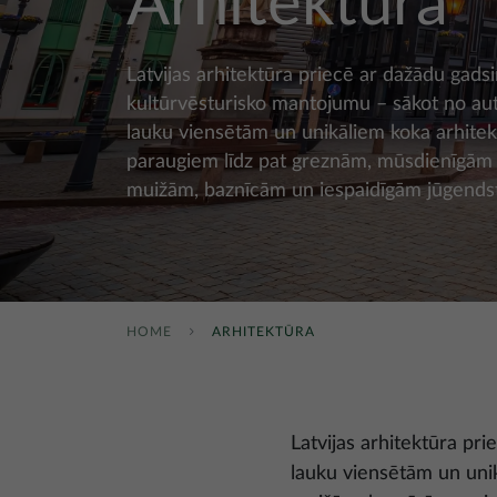
Arhitektūra
Latvijas arhitektūra priecē ar dažādu gads
kultūrvēsturisko mantojumu – sākot no au
lauku viensētām un unikāliem koka arhitek
paraugiem līdz pat greznām, mūsdienīgām 
muižām, baznīcām un iespaidīgām jūgendsti
HOME
ARHITEKTŪRA
Latvijas arhitektūra pr
lauku viensētām un uni