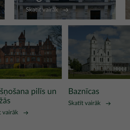
Skatīt vairāk
šņošana pilīs un
Baznīcas
žās
Skatīt vairāk
t vairāk