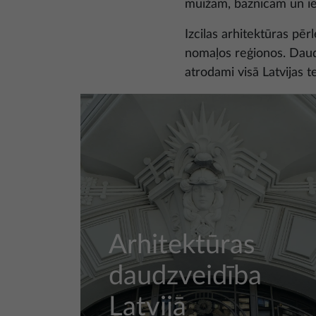
muižām, baznīcām un ie
Izcilas arhitektūras pēr
nomaļos reģionos. Dau
atrodami visā Latvijas te
Arhitektūras
daudzveidība
Latvijā