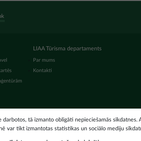
ok
LIAA Tūrisma departaments
avel
Par mums
kartēs
Kontakti
 aģentūrām
ne darbotos, tā izmanto obligāti nepieciešamās sīkdatnes. 
nē var tikt izmantotas statistikas un sociālo mediju sīkdat