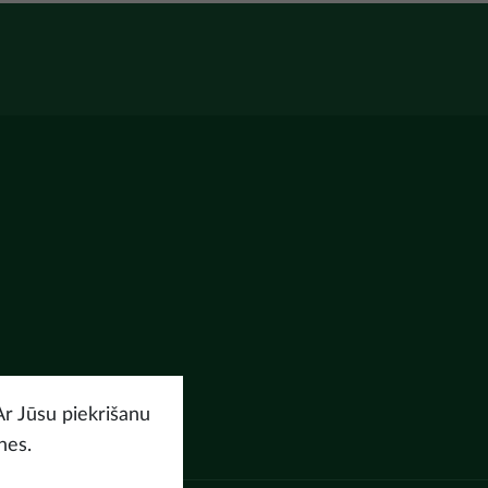
Ar Jūsu piekrišanu
nes.