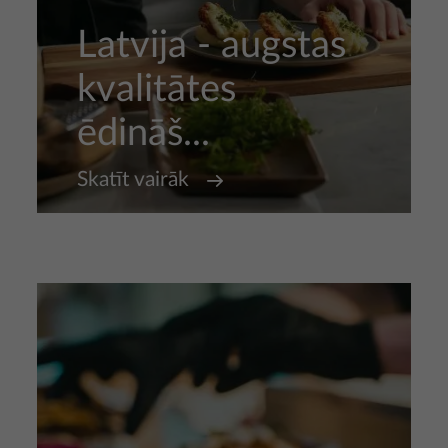
Latvija - augstas
kvalitātes
ēdināš...
Skatīt vairāk