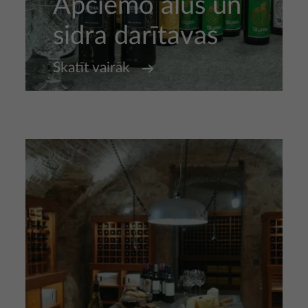
Apciemo alus un
sidra darītavas
Skatīt vairāk