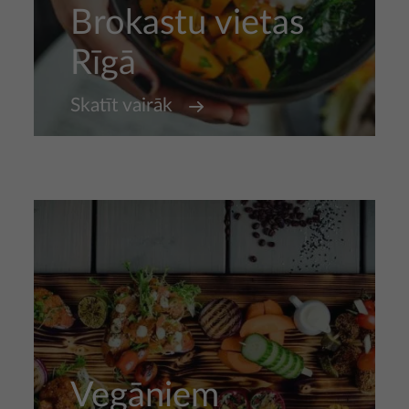
Brokastu vietas
Rīgā
Skatīt vairāk
Vegāniem