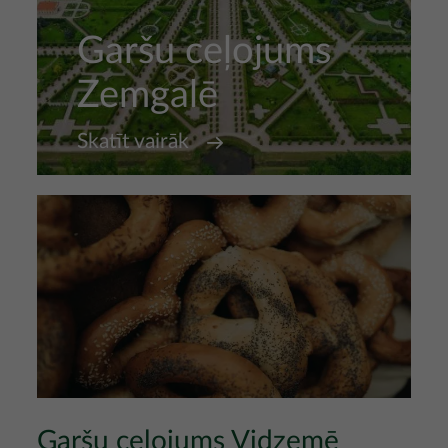
Garšu ceļojums
Zemgalē
Skatīt vairāk
Garšu ceļojums Vidzemē