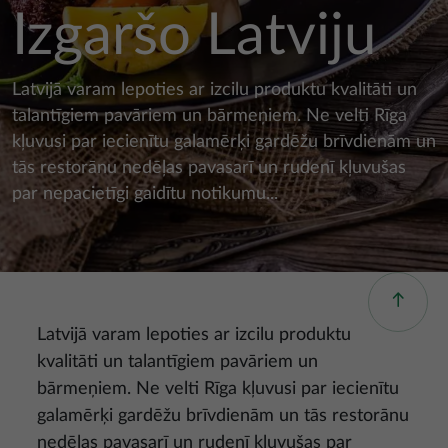
Izgaršo Latviju
Latvijā varam lepoties ar izcilu produktu kvalitāti un
talantīgiem pavāriem un bārmeņiem. Ne velti Rīga
kļuvusi par iecienītu galamērķi gardēžu brīvdienām un
tās restorānu nedēļas pavasarī un rudenī kļuvušas
par nepacietīgi gaidītu notikumu...
Latvijā varam lepoties ar izcilu produktu
kvalitāti un talantīgiem pavāriem un
bārmeņiem. Ne velti Rīga kļuvusi par iecienītu
galamērķi gardēžu brīvdienām un tās restorānu
nedēļas pavasarī un rudenī kļuvušas par