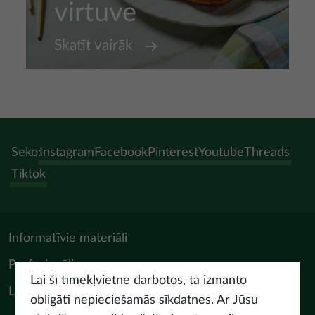
virtuve
Skatīt vairāk
Seko:
Instagram
Facebook
Pinterest
Youtube
Threads
Tiktok
Informatīvie materiāli
Profesionāļiem
Lai šī tīmekļvietne darbotos, tā izmanto
LIAA Tūrisma departaments
obligāti nepieciešamās sīkdatnes. Ar Jūsu