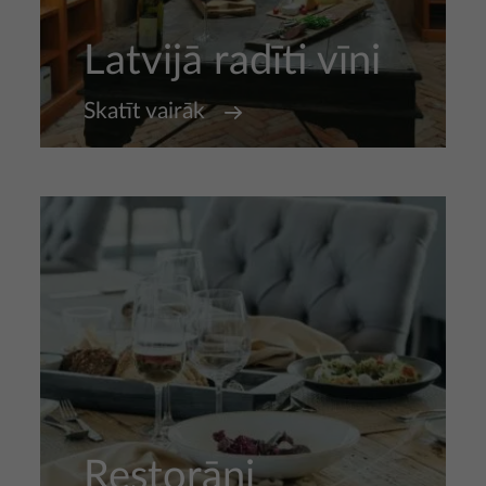
Latvijā radīti vīni
Skatīt vairāk
Restorāni